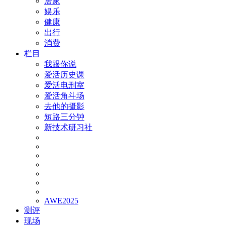
居家
娱乐
健康
出行
消费
栏目
我跟你说
爱活历史课
爱活电刑室
爱活角斗场
去他的摄影
短路三分钟
新技术研习社
AWE2025
测评
现场