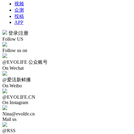
视频
众测
投稿
APP
登录
|
注册
Follow US
Follow us on
@EVOLIFE 公众账号
On Wechat
@爱活新鲜播
On Weibo
@EVOLIFE.CN
On Instagram
Nina@evolife.cn
Mail us
@RSS