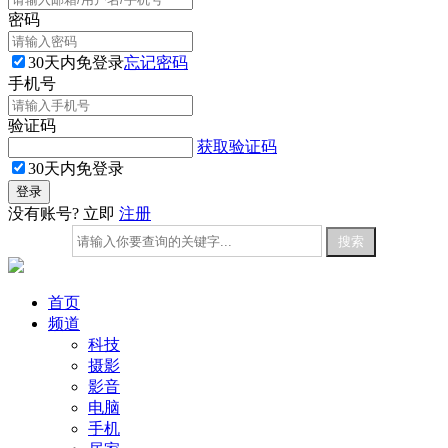
密码
30天内免登录
忘记密码
手机号
验证码
获取验证码
30天内免登录
没有账号? 立即
注册
首页
频道
科技
摄影
影音
电脑
手机