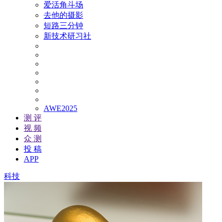
爱活角斗场
去他的摄影
短路三分钟
新技术研习社
AWE2025
测 评
视 频
众 测
投 稿
APP
科技