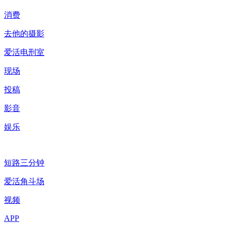
消费
去他的摄影
爱活电刑室
现场
投稿
影音
娱乐
短路三分钟
爱活角斗场
视频
APP