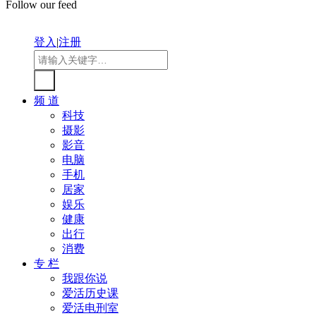
Follow our feed
登入
|
注册
频 道
科技
摄影
影音
电脑
手机
居家
娱乐
健康
出行
消费
专 栏
我跟你说
爱活历史课
爱活电刑室