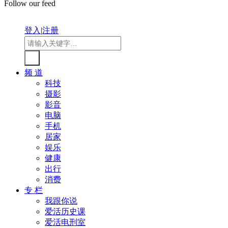
Follow our feed
登入
|
注册
频 道
科技
摄影
影音
电脑
手机
居家
娱乐
健康
出行
消费
专 栏
我跟你说
爱活历史课
爱活电刑室