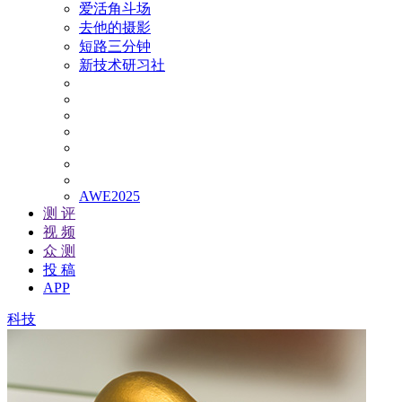
爱活角斗场
去他的摄影
短路三分钟
新技术研习社
AWE2025
测 评
视 频
众 测
投 稿
APP
科技