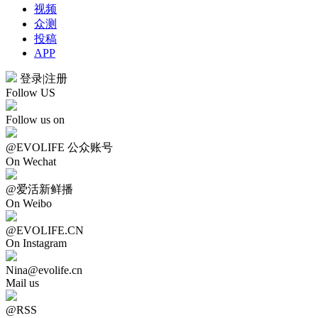
视频
众测
投稿
APP
登录
|
注册
Follow US
Follow us on
@EVOLIFE 公众账号
On Wechat
@爱活新鲜播
On Weibo
@EVOLIFE.CN
On Instagram
Nina@evolife.cn
Mail us
@RSS