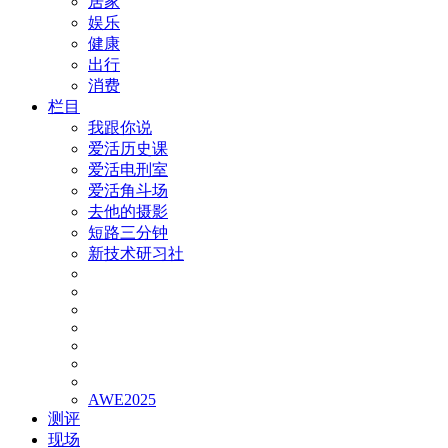
居家
娱乐
健康
出行
消费
栏目
我跟你说
爱活历史课
爱活电刑室
爱活角斗场
去他的摄影
短路三分钟
新技术研习社
AWE2025
测评
现场