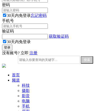
密码
30天内免登录
忘记密码
手机号
验证码
获取验证码
30天内免登录
没有账号? 立即
注册
首页
频道
科技
摄影
影音
电脑
手机