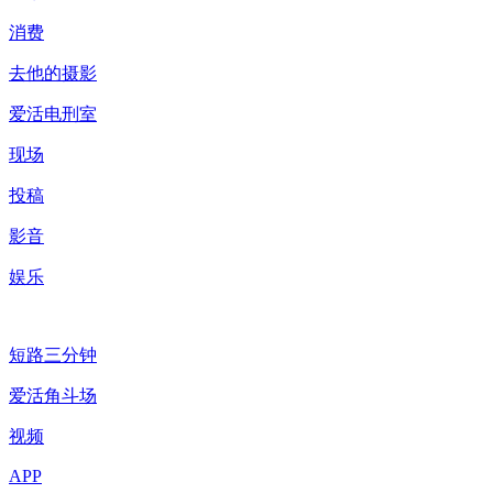
消费
去他的摄影
爱活电刑室
现场
投稿
影音
娱乐
短路三分钟
爱活角斗场
视频
APP