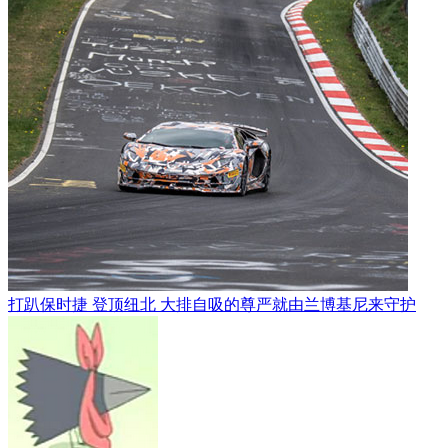
打趴保时捷 登顶纽北 大排自吸的尊严就由兰博基尼来守护