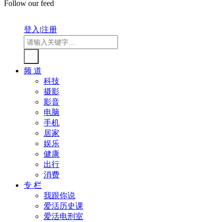
Follow our feed
登入
|
注册
频 道
科技
摄影
影音
电脑
手机
居家
娱乐
健康
出行
消费
专 栏
我跟你说
爱活历史课
爱活电刑室