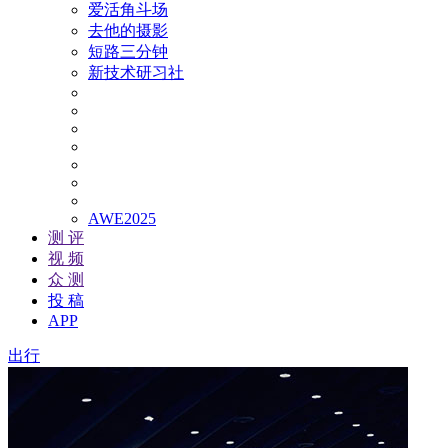
爱活角斗场
去他的摄影
短路三分钟
新技术研习社
AWE2025
测 评
视 频
众 测
投 稿
APP
出行