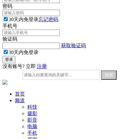
密码
30天内免登录
忘记密码
手机号
验证码
获取验证码
30天内免登录
没有账号? 立即
注册
首页
频道
科技
摄影
影音
电脑
手机