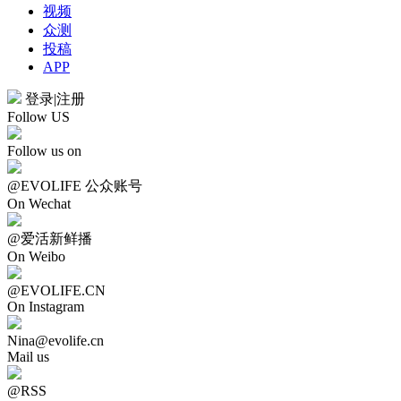
视频
众测
投稿
APP
登录
|
注册
Follow US
Follow us on
@EVOLIFE 公众账号
On Wechat
@爱活新鲜播
On Weibo
@EVOLIFE.CN
On Instagram
Nina@evolife.cn
Mail us
@RSS