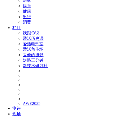
居家
娱乐
健康
出行
消费
栏目
我跟你说
爱活历史课
爱活电刑室
爱活角斗场
去他的摄影
短路三分钟
新技术研习社
AWE2025
测评
现场