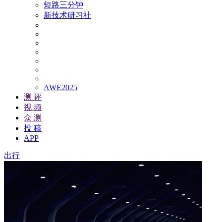
短路三分钟
新技术研习社
AWE2025
测 评
视 频
众 测
投 稿
APP
出行