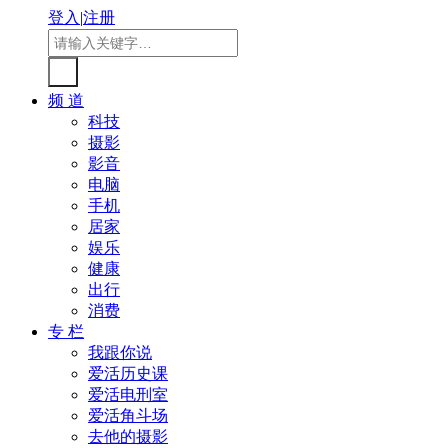
登入
|
注册
频 道
科技
摄影
影音
电脑
手机
居家
娱乐
健康
出行
消费
专 栏
我跟你说
爱活历史课
爱活电刑室
爱活角斗场
去他的摄影