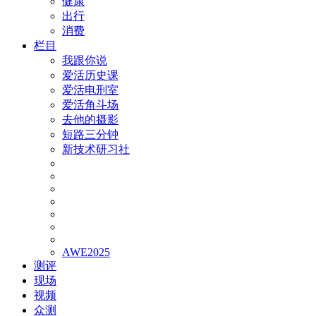
健康
出行
消费
栏目
我跟你说
爱活历史课
爱活电刑室
爱活角斗场
去他的摄影
短路三分钟
新技术研习社
AWE2025
测评
现场
视频
众测