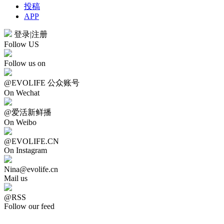
投稿
APP
登录
|
注册
Follow US
Follow us on
@EVOLIFE 公众账号
On Wechat
@爱活新鲜播
On Weibo
@EVOLIFE.CN
On Instagram
Nina@evolife.cn
Mail us
@RSS
Follow our feed