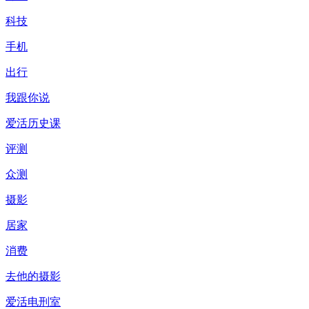
科技
手机
出行
我跟你说
爱活历史课
评测
众测
摄影
居家
消费
去他的摄影
爱活电刑室