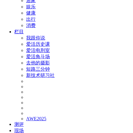
居家
娱乐
健康
出行
消费
栏目
我跟你说
爱活历史课
爱活电刑室
爱活角斗场
去他的摄影
短路三分钟
新技术研习社
AWE2025
测评
现场