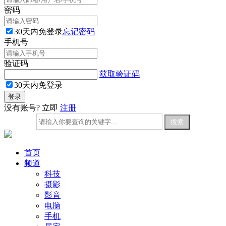
密码
30天内免登录
忘记密码
手机号
验证码
获取验证码
30天内免登录
没有账号? 立即
注册
首页
频道
科技
摄影
影音
电脑
手机