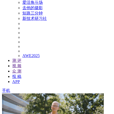
爱活角斗场
去他的摄影
短路三分钟
新技术研习社
AWE2025
测 评
视 频
众 测
投 稿
APP
手机