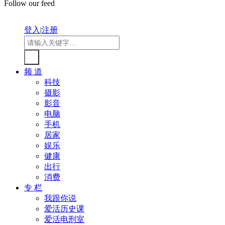
Follow our feed
登入
|
注册
频 道
科技
摄影
影音
电脑
手机
居家
娱乐
健康
出行
消费
专 栏
我跟你说
爱活历史课
爱活电刑室