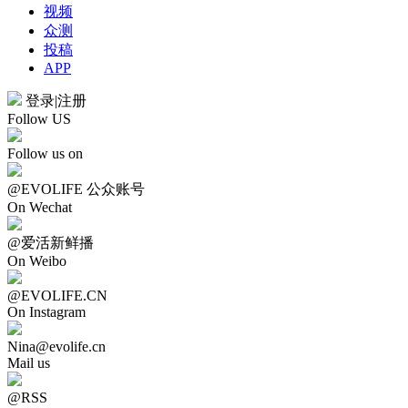
视频
众测
投稿
APP
登录
|
注册
Follow US
Follow us on
@EVOLIFE 公众账号
On Wechat
@爱活新鲜播
On Weibo
@EVOLIFE.CN
On Instagram
Nina@evolife.cn
Mail us
@RSS