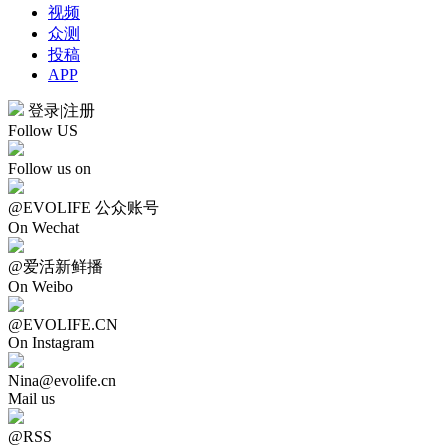
视频
众测
投稿
APP
登录
|
注册
Follow US
Follow us on
@EVOLIFE 公众账号
On Wechat
@爱活新鲜播
On Weibo
@EVOLIFE.CN
On Instagram
Nina@evolife.cn
Mail us
@RSS