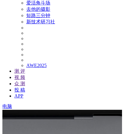
爱活角斗场
去他的摄影
短路三分钟
新技术研习社
AWE2025
测 评
视 频
众 测
投 稿
APP
电脑