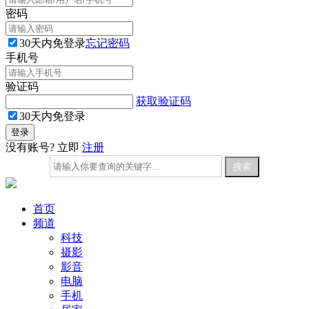
密码
30天内免登录
忘记密码
手机号
验证码
获取验证码
30天内免登录
没有账号? 立即
注册
首页
频道
科技
摄影
影音
电脑
手机