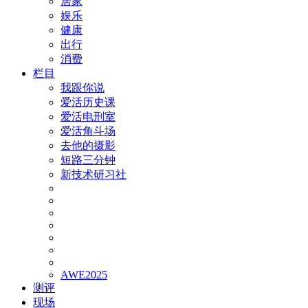
居家
娱乐
健康
出行
消费
栏目
我跟你说
爱活历史课
爱活电刑室
爱活角斗场
去他的摄影
短路三分钟
新技术研习社
AWE2025
测评
现场