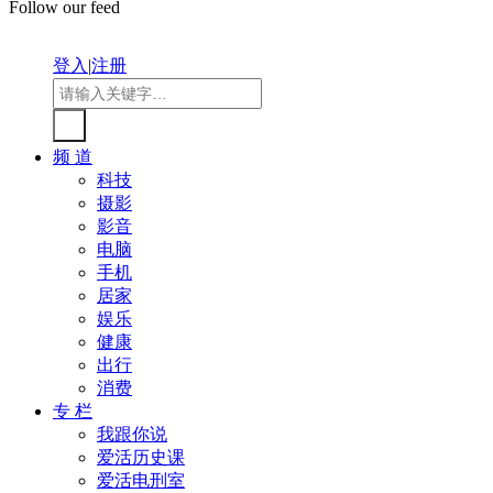
Follow our feed
登入
|
注册
频 道
科技
摄影
影音
电脑
手机
居家
娱乐
健康
出行
消费
专 栏
我跟你说
爱活历史课
爱活电刑室