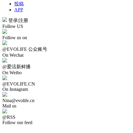
投稿
APP
登录
|
注册
Follow US
Follow us on
@EVOLIFE 公众账号
On Wechat
@爱活新鲜播
On Weibo
@EVOLIFE.CN
On Instagram
Nina@evolife.cn
Mail us
@RSS
Follow our feed