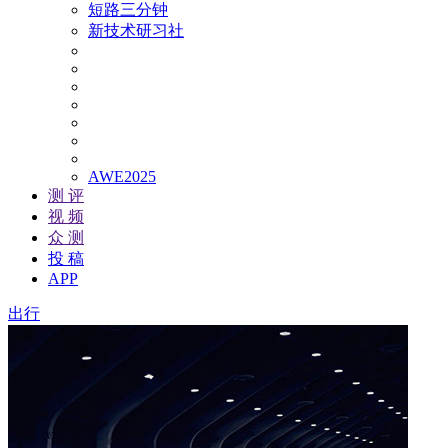
短路三分钟
新技术研习社
AWE2025
测 评
视 频
众 测
投 稿
APP
出行