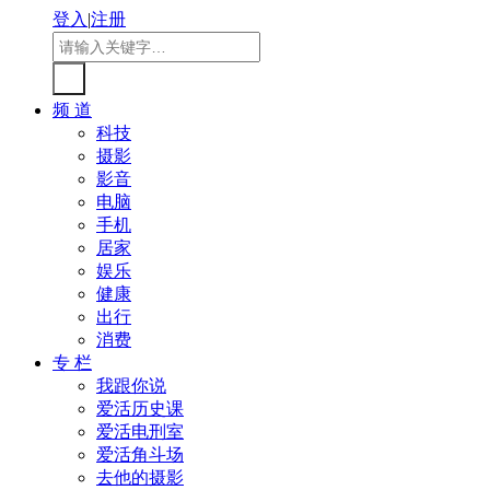
登入
|
注册
频 道
科技
摄影
影音
电脑
手机
居家
娱乐
健康
出行
消费
专 栏
我跟你说
爱活历史课
爱活电刑室
爱活角斗场
去他的摄影