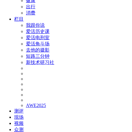
健康
出行
消费
栏目
我跟你说
爱活历史课
爱活电刑室
爱活角斗场
去他的摄影
短路三分钟
新技术研习社
AWE2025
测评
现场
视频
众测