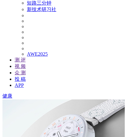
短路三分钟
新技术研习社
AWE2025
测 评
视 频
众 测
投 稿
APP
健康