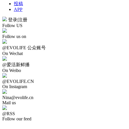
投稿
APP
登录
|
注册
Follow US
Follow us on
@EVOLIFE 公众账号
On Wechat
@爱活新鲜播
On Weibo
@EVOLIFE.CN
On Instagram
Nina@evolife.cn
Mail us
@RSS
Follow our feed