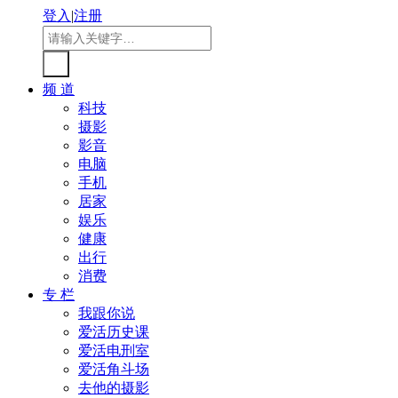
登入
|
注册
频 道
科技
摄影
影音
电脑
手机
居家
娱乐
健康
出行
消费
专 栏
我跟你说
爱活历史课
爱活电刑室
爱活角斗场
去他的摄影