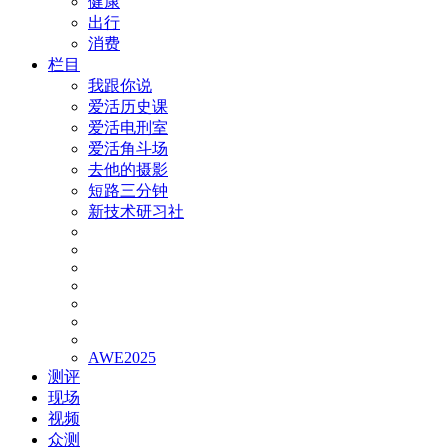
健康
出行
消费
栏目
我跟你说
爱活历史课
爱活电刑室
爱活角斗场
去他的摄影
短路三分钟
新技术研习社
AWE2025
测评
现场
视频
众测