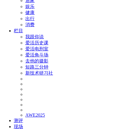
居家
娱乐
健康
出行
消费
栏目
我跟你说
爱活历史课
爱活电刑室
爱活角斗场
去他的摄影
短路三分钟
新技术研习社
AWE2025
测评
现场