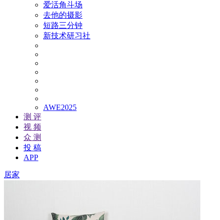
爱活角斗场
去他的摄影
短路三分钟
新技术研习社
AWE2025
测 评
视 频
众 测
投 稿
APP
居家