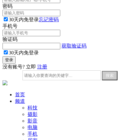
密码
30天内免登录
忘记密码
手机号
验证码
获取验证码
30天内免登录
没有账号? 立即
注册
首页
频道
科技
摄影
影音
电脑
手机