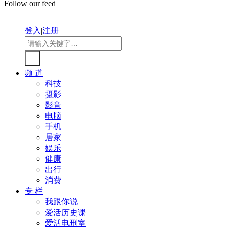
Follow our feed
登入
|
注册
频 道
科技
摄影
影音
电脑
手机
居家
娱乐
健康
出行
消费
专 栏
我跟你说
爱活历史课
爱活电刑室