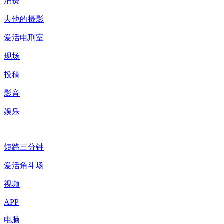
消费
去他的摄影
爱活电刑室
现场
投稿
影音
娱乐
短路三分钟
爱活角斗场
视频
APP
电脑