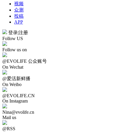
视频
众测
投稿
APP
登录
|
注册
Follow US
Follow us on
@EVOLIFE 公众账号
On Wechat
@爱活新鲜播
On Weibo
@EVOLIFE.CN
On Instagram
Nina@evolife.cn
Mail us
@RSS