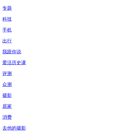
专题
科技
手机
出行
我跟你说
爱活历史课
评测
众测
摄影
居家
消费
去他的摄影