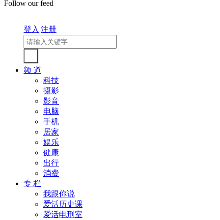
Follow our feed
登入
|
注册
频 道
科技
摄影
影音
电脑
手机
居家
娱乐
健康
出行
消费
专 栏
我跟你说
爱活历史课
爱活电刑室