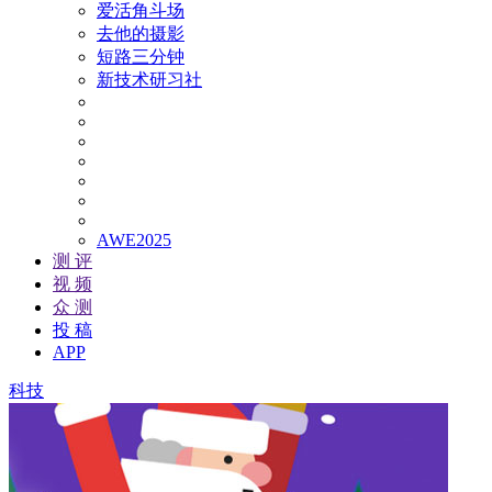
爱活角斗场
去他的摄影
短路三分钟
新技术研习社
AWE2025
测 评
视 频
众 测
投 稿
APP
科技