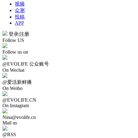
视频
众测
投稿
APP
登录
|
注册
Follow US
Follow us on
@EVOLIFE 公众账号
On Wechat
@爱活新鲜播
On Weibo
@EVOLIFE.CN
On Instagram
Nina@evolife.cn
Mail us
@RSS