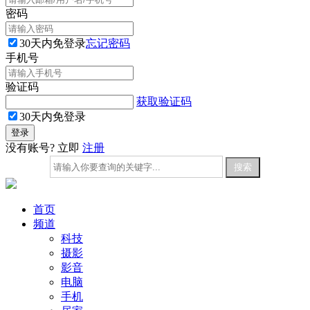
密码
30天内免登录
忘记密码
手机号
验证码
获取验证码
30天内免登录
没有账号? 立即
注册
首页
频道
科技
摄影
影音
电脑
手机