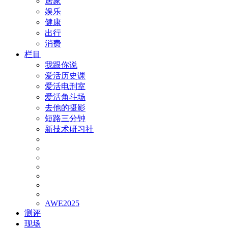
居家
娱乐
健康
出行
消费
栏目
我跟你说
爱活历史课
爱活电刑室
爱活角斗场
去他的摄影
短路三分钟
新技术研习社
AWE2025
测评
现场