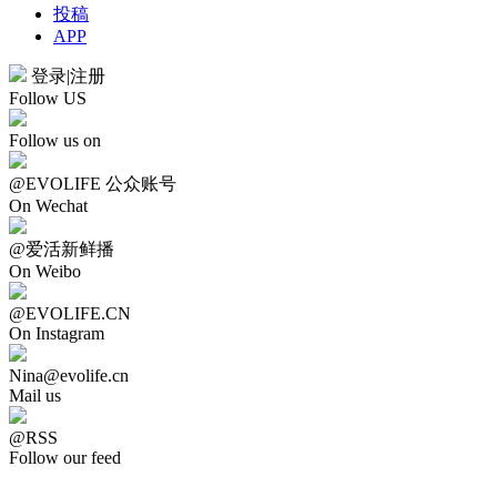
投稿
APP
登录
|
注册
Follow US
Follow us on
@EVOLIFE 公众账号
On Wechat
@爱活新鲜播
On Weibo
@EVOLIFE.CN
On Instagram
Nina@evolife.cn
Mail us
@RSS
Follow our feed