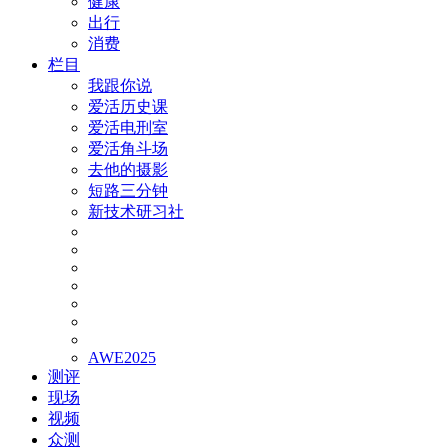
健康
出行
消费
栏目
我跟你说
爱活历史课
爱活电刑室
爱活角斗场
去他的摄影
短路三分钟
新技术研习社
AWE2025
测评
现场
视频
众测