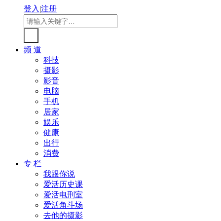
登入
|
注册
频 道
科技
摄影
影音
电脑
手机
居家
娱乐
健康
出行
消费
专 栏
我跟你说
爱活历史课
爱活电刑室
爱活角斗场
去他的摄影