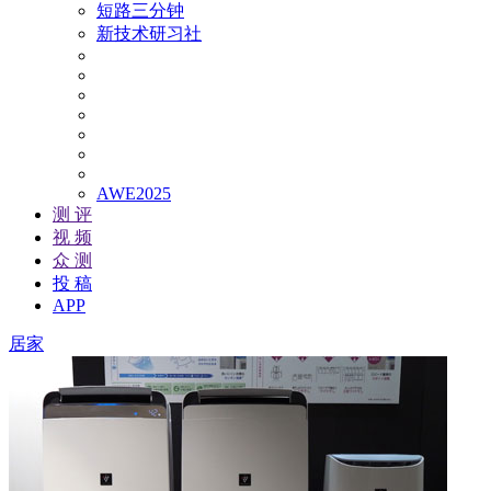
短路三分钟
新技术研习社
AWE2025
测 评
视 频
众 测
投 稿
APP
居家