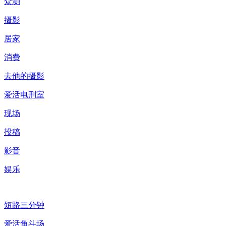
众测
摄影
居家
消费
去他的摄影
爱活电刑室
现场
投稿
影音
娱乐
短路三分钟
爱活角斗场