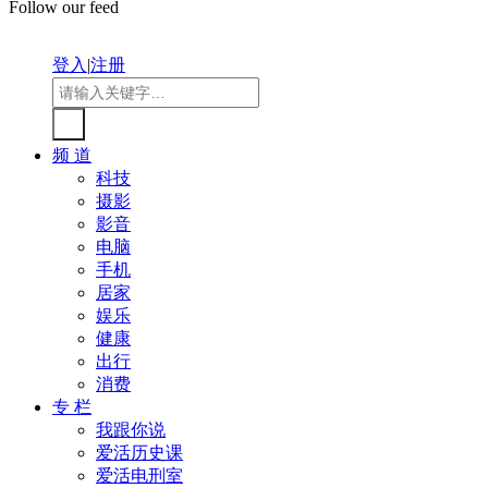
Follow our feed
登入
|
注册
频 道
科技
摄影
影音
电脑
手机
居家
娱乐
健康
出行
消费
专 栏
我跟你说
爱活历史课
爱活电刑室