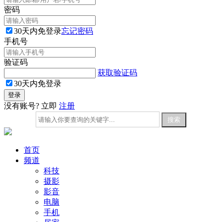
密码
30天内免登录
忘记密码
手机号
验证码
获取验证码
30天内免登录
没有账号? 立即
注册
首页
频道
科技
摄影
影音
电脑
手机