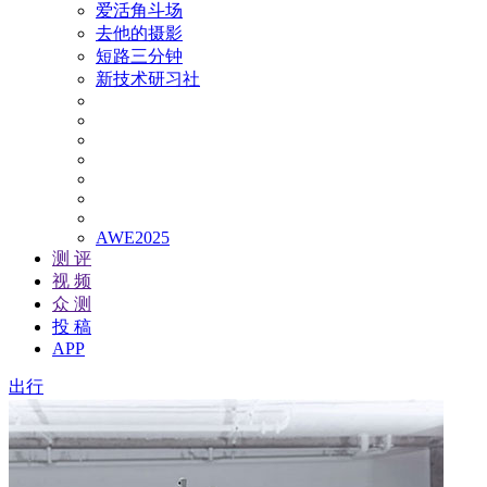
爱活角斗场
去他的摄影
短路三分钟
新技术研习社
AWE2025
测 评
视 频
众 测
投 稿
APP
出行