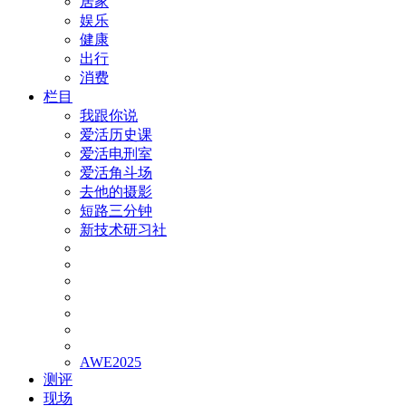
居家
娱乐
健康
出行
消费
栏目
我跟你说
爱活历史课
爱活电刑室
爱活角斗场
去他的摄影
短路三分钟
新技术研习社
AWE2025
测评
现场