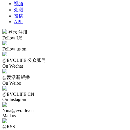
视频
众测
投稿
APP
登录
|
注册
Follow US
Follow us on
@EVOLIFE 公众账号
On Wechat
@爱活新鲜播
On Weibo
@EVOLIFE.CN
On Instagram
Nina@evolife.cn
Mail us
@RSS