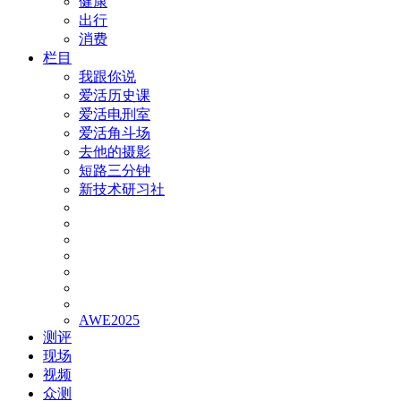
健康
出行
消费
栏目
我跟你说
爱活历史课
爱活电刑室
爱活角斗场
去他的摄影
短路三分钟
新技术研习社
AWE2025
测评
现场
视频
众测