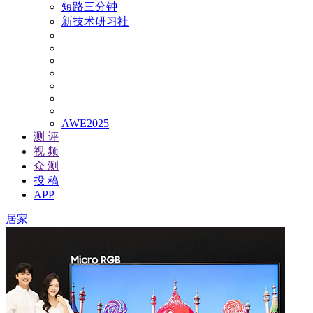
短路三分钟
新技术研习社
AWE2025
测 评
视 频
众 测
投 稿
APP
居家