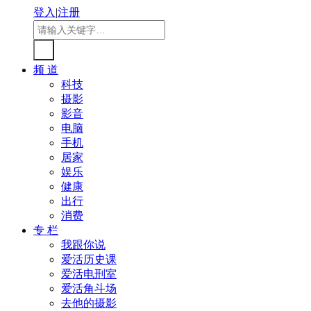
登入
|
注册
频 道
科技
摄影
影音
电脑
手机
居家
娱乐
健康
出行
消费
专 栏
我跟你说
爱活历史课
爱活电刑室
爱活角斗场
去他的摄影