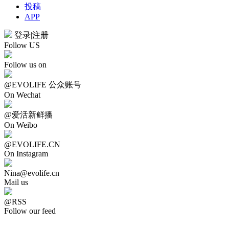
投稿
APP
登录
|
注册
Follow US
Follow us on
@EVOLIFE 公众账号
On Wechat
@爱活新鲜播
On Weibo
@EVOLIFE.CN
On Instagram
Nina@evolife.cn
Mail us
@RSS
Follow our feed