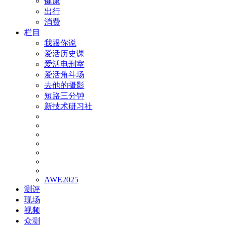
健康
出行
消费
栏目
我跟你说
爱活历史课
爱活电刑室
爱活角斗场
去他的摄影
短路三分钟
新技术研习社
AWE2025
测评
现场
视频
众测