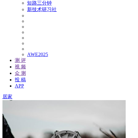
短路三分钟
新技术研习社
AWE2025
测 评
视 频
众 测
投 稿
APP
居家