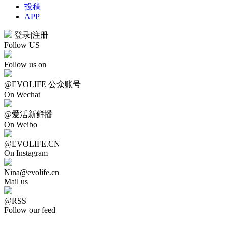
投稿
APP
登录
|
注册
Follow US
Follow us on
@EVOLIFE 公众账号
On Wechat
@爱活新鲜播
On Weibo
@EVOLIFE.CN
On Instagram
Nina@evolife.cn
Mail us
@RSS
Follow our feed