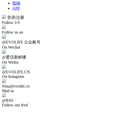
投稿
APP
登录
|
注册
Follow US
Follow us on
@EVOLIFE 公众账号
On Wechat
@爱活新鲜播
On Weibo
@EVOLIFE.CN
On Instagram
Nina@evolife.cn
Mail us
@RSS
Follow our feed