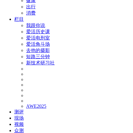
健康
出行
消费
栏目
我跟你说
爱活历史课
爱活电刑室
爱活角斗场
去他的摄影
短路三分钟
新技术研习社
AWE2025
测评
现场
视频
众测