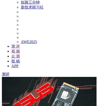
短路三分钟
新技术研习社
AWE2025
测 评
视 频
众 测
投 稿
APP
测评