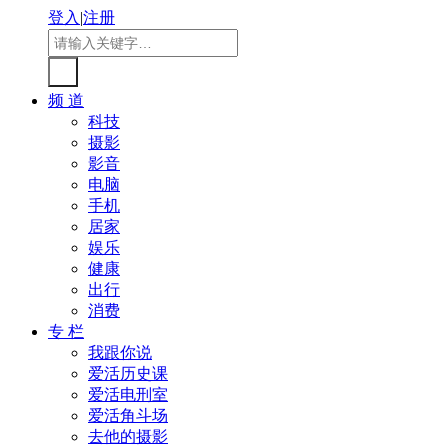
登入
|
注册
频 道
科技
摄影
影音
电脑
手机
居家
娱乐
健康
出行
消费
专 栏
我跟你说
爱活历史课
爱活电刑室
爱活角斗场
去他的摄影