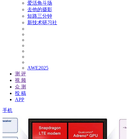
爱活角斗场
去他的摄影
短路三分钟
新技术研习社
AWE2025
测 评
视 频
众 测
投 稿
APP
手机