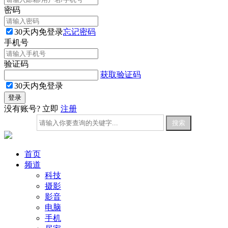
密码
30天内免登录
忘记密码
手机号
验证码
获取验证码
30天内免登录
没有账号? 立即
注册
首页
频道
科技
摄影
影音
电脑
手机