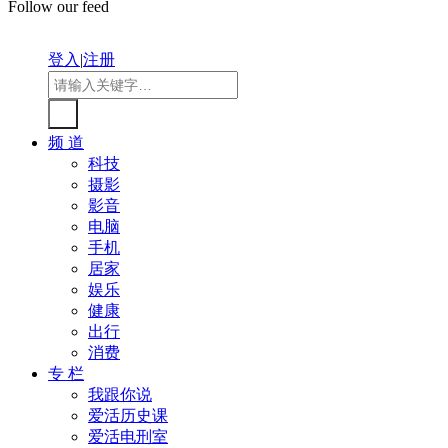
Follow our feed
登入
|
注册
频 道
科技
摄影
影音
电脑
手机
居家
娱乐
健康
出行
消费
专 栏
我跟你说
爱活历史课
爱活电刑室