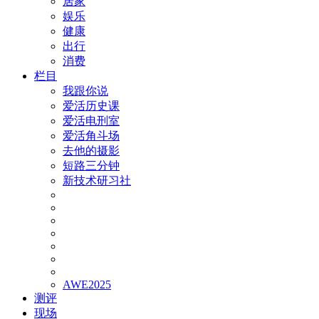
居家
娱乐
健康
出行
消费
栏目
我跟你说
爱活历史课
爱活电刑室
爱活角斗场
去他的摄影
短路三分钟
新技术研习社
AWE2025
测评
现场