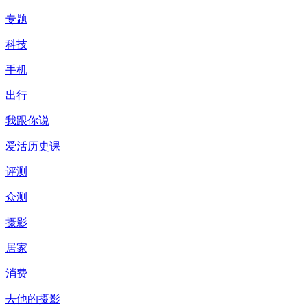
专题
科技
手机
出行
我跟你说
爱活历史课
评测
众测
摄影
居家
消费
去他的摄影