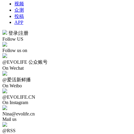
视频
众测
投稿
APP
登录
|
注册
Follow US
Follow us on
@EVOLIFE 公众账号
On Wechat
@爱活新鲜播
On Weibo
@EVOLIFE.CN
On Instagram
Nina@evolife.cn
Mail us
@RSS