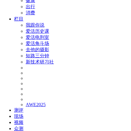
健康
出行
消费
栏目
我跟你说
爱活历史课
爱活电刑室
爱活角斗场
去他的摄影
短路三分钟
新技术研习社
AWE2025
测评
现场
视频
众测