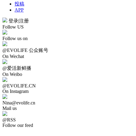
投稿
APP
登录
|
注册
Follow US
Follow us on
@EVOLIFE 公众账号
On Wechat
@爱活新鲜播
On Weibo
@EVOLIFE.CN
On Instagram
Nina@evolife.cn
Mail us
@RSS
Follow our feed