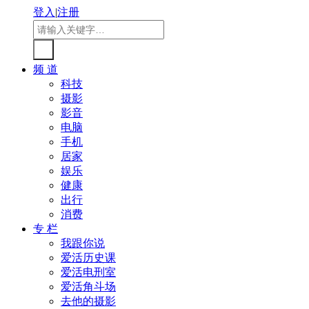
登入
|
注册
频 道
科技
摄影
影音
电脑
手机
居家
娱乐
健康
出行
消费
专 栏
我跟你说
爱活历史课
爱活电刑室
爱活角斗场
去他的摄影