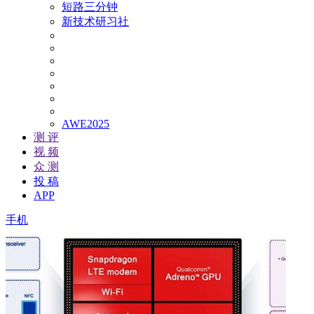
短路三分钟
新技术研习社
AWE2025
测 评
视 频
众 测
投 稿
APP
手机