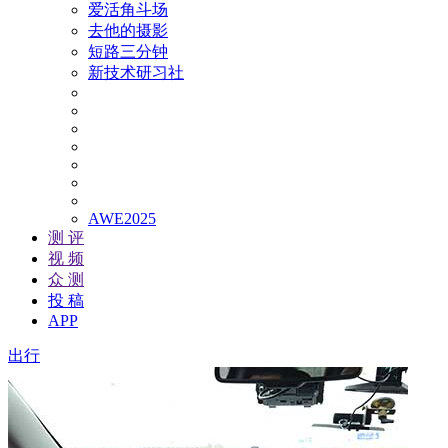
爱活角斗场
去他的摄影
短路三分钟
新技术研习社
AWE2025
测 评
视 频
众 测
投 稿
APP
出行