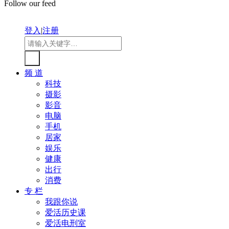
Follow our feed
登入
|
注册
频 道
科技
摄影
影音
电脑
手机
居家
娱乐
健康
出行
消费
专 栏
我跟你说
爱活历史课
爱活电刑室