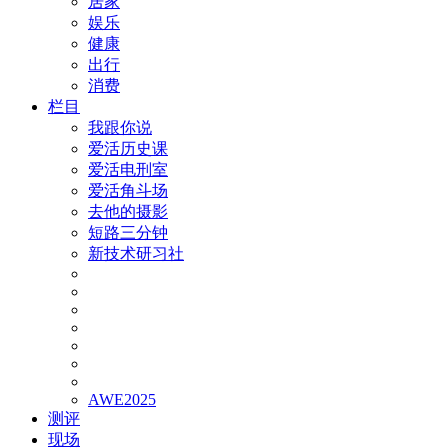
居家
娱乐
健康
出行
消费
栏目
我跟你说
爱活历史课
爱活电刑室
爱活角斗场
去他的摄影
短路三分钟
新技术研习社
AWE2025
测评
现场