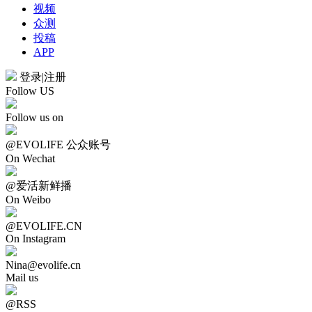
视频
众测
投稿
APP
登录
|
注册
Follow US
Follow us on
@EVOLIFE 公众账号
On Wechat
@爱活新鲜播
On Weibo
@EVOLIFE.CN
On Instagram
Nina@evolife.cn
Mail us
@RSS