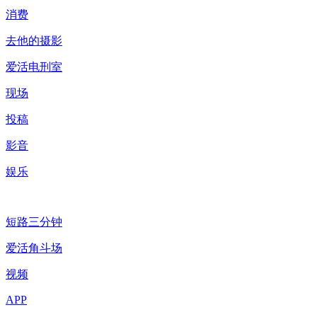
消费
去他的摄影
爱活电刑室
现场
投稿
影音
娱乐
短路三分钟
爱活角斗场
视频
APP