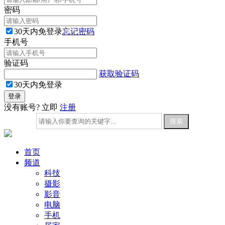
密码
30天内免登录
忘记密码
手机号
验证码
获取验证码
30天内免登录
没有账号? 立即
注册
首页
频道
科技
摄影
影音
电脑
手机