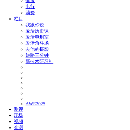
健康
出行
消费
栏目
我跟你说
爱活历史课
爱活电刑室
爱活角斗场
去他的摄影
短路三分钟
新技术研习社
AWE2025
测评
现场
视频
众测