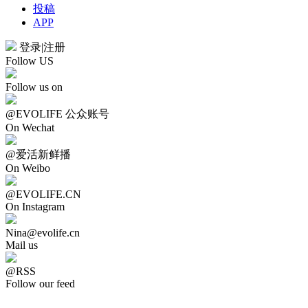
投稿
APP
登录
|
注册
Follow US
Follow us on
@EVOLIFE 公众账号
On Wechat
@爱活新鲜播
On Weibo
@EVOLIFE.CN
On Instagram
Nina@evolife.cn
Mail us
@RSS
Follow our feed