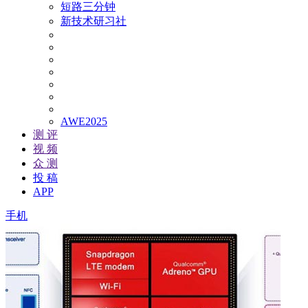
短路三分钟
新技术研习社
AWE2025
测 评
视 频
众 测
投 稿
APP
手机