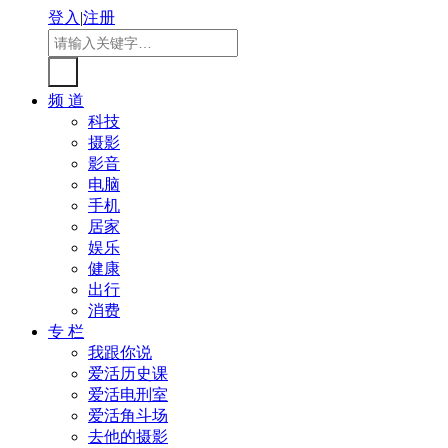
登入
|
注册
频 道
科技
摄影
影音
电脑
手机
居家
娱乐
健康
出行
消费
专 栏
我跟你说
爱活历史课
爱活电刑室
爱活角斗场
去他的摄影