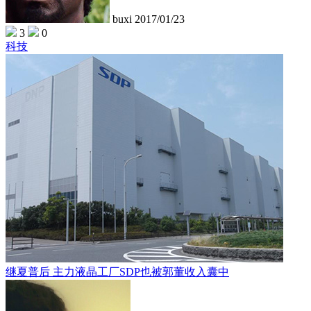
buxi
2017/01/23
3
0
科技
继夏普后 主力液晶工厂SDP也被郭董收入囊中