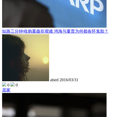
短路三分钟|收购案曲折艰难 鸿海与夏普为何都各怀鬼胎？
alsed
2016/03/31
0
0
居家