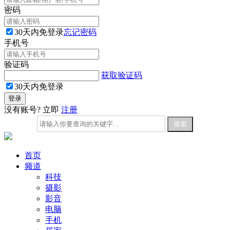
密码
30天内免登录
忘记密码
手机号
验证码
获取验证码
30天内免登录
没有账号? 立即
注册
首页
频道
科技
摄影
影音
电脑
手机