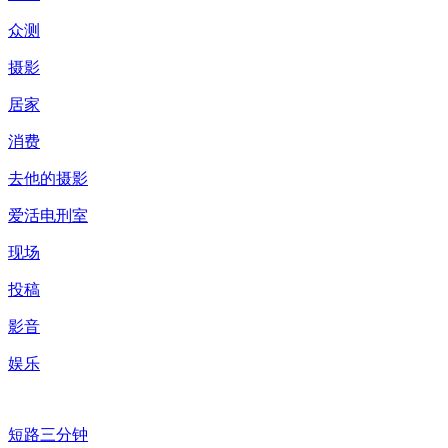
众测
摄影
居家
消费
去他的摄影
爱活电刑室
现场
投稿
影音
娱乐
短路三分钟