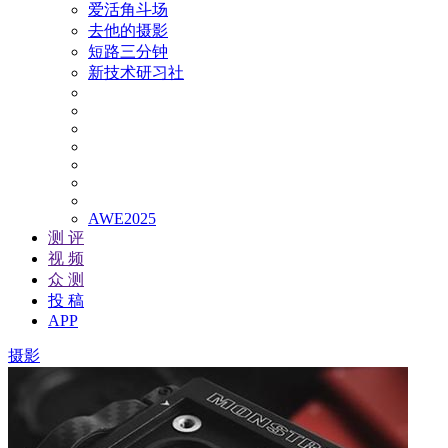
爱活角斗场
去他的摄影
短路三分钟
新技术研习社
AWE2025
测 评
视 频
众 测
投 稿
APP
摄影