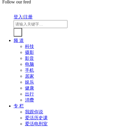
Follow our feed
登入
|
注册
频 道
科技
摄影
影音
电脑
手机
居家
娱乐
健康
出行
消费
专 栏
我跟你说
爱活历史课
爱活电刑室