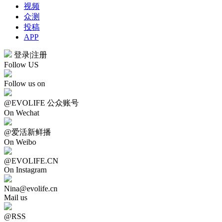
视频
众测
投稿
APP
登录
|
注册
Follow US
Follow us on
@EVOLIFE 公众账号
On Wechat
@爱活新鲜播
On Weibo
@EVOLIFE.CN
On Instagram
Nina@evolife.cn
Mail us
@RSS