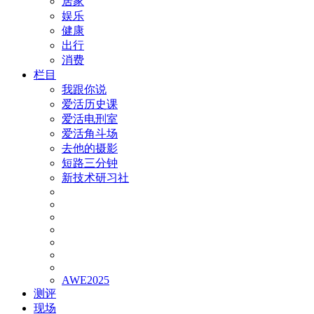
居家
娱乐
健康
出行
消费
栏目
我跟你说
爱活历史课
爱活电刑室
爱活角斗场
去他的摄影
短路三分钟
新技术研习社
AWE2025
测评
现场