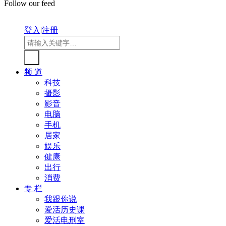
Follow our feed
登入
|
注册
频 道
科技
摄影
影音
电脑
手机
居家
娱乐
健康
出行
消费
专 栏
我跟你说
爱活历史课
爱活电刑室