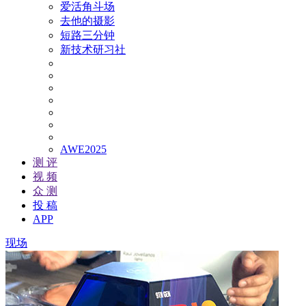
爱活角斗场
去他的摄影
短路三分钟
新技术研习社
AWE2025
测 评
视 频
众 测
投 稿
APP
现场