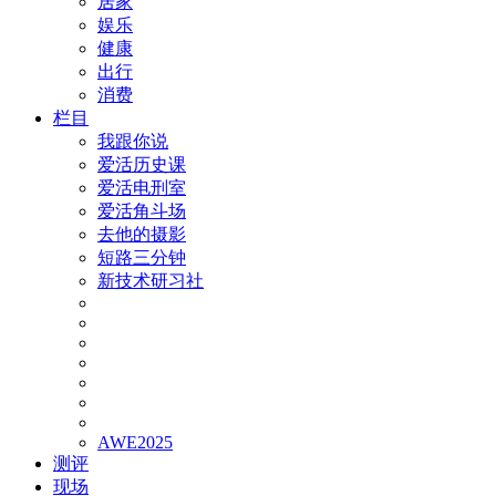
居家
娱乐
健康
出行
消费
栏目
我跟你说
爱活历史课
爱活电刑室
爱活角斗场
去他的摄影
短路三分钟
新技术研习社
AWE2025
测评
现场