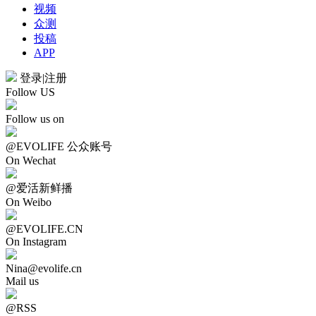
视频
众测
投稿
APP
登录
|
注册
Follow US
Follow us on
@EVOLIFE 公众账号
On Wechat
@爱活新鲜播
On Weibo
@EVOLIFE.CN
On Instagram
Nina@evolife.cn
Mail us
@RSS