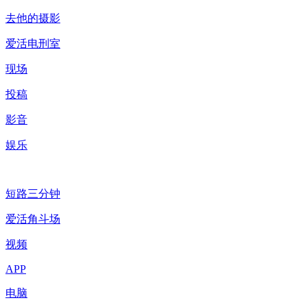
去他的摄影
爱活电刑室
现场
投稿
影音
娱乐
短路三分钟
爱活角斗场
视频
APP
电脑