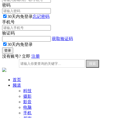
密码
30天内免登录
忘记密码
手机号
验证码
获取验证码
30天内免登录
没有账号? 立即
注册
首页
频道
科技
摄影
影音
电脑
手机