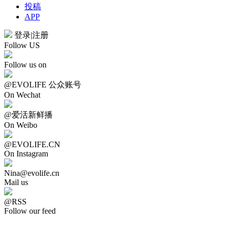
投稿
APP
登录
|
注册
Follow US
Follow us on
@EVOLIFE 公众账号
On Wechat
@爱活新鲜播
On Weibo
@EVOLIFE.CN
On Instagram
Nina@evolife.cn
Mail us
@RSS
Follow our feed