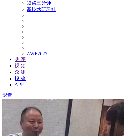
短路三分钟
新技术研习社
AWE2025
测 评
视 频
众 测
投 稿
APP
影音