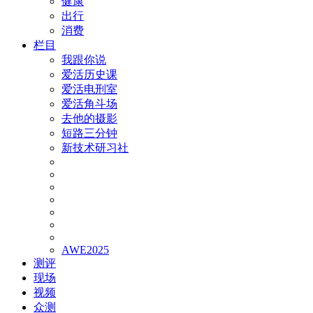
健康
出行
消费
栏目
我跟你说
爱活历史课
爱活电刑室
爱活角斗场
去他的摄影
短路三分钟
新技术研习社
AWE2025
测评
现场
视频
众测