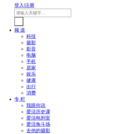
登入
|
注册
频 道
科技
摄影
影音
电脑
手机
居家
娱乐
健康
出行
消费
专 栏
我跟你说
爱活历史课
爱活电刑室
爱活角斗场
去他的摄影