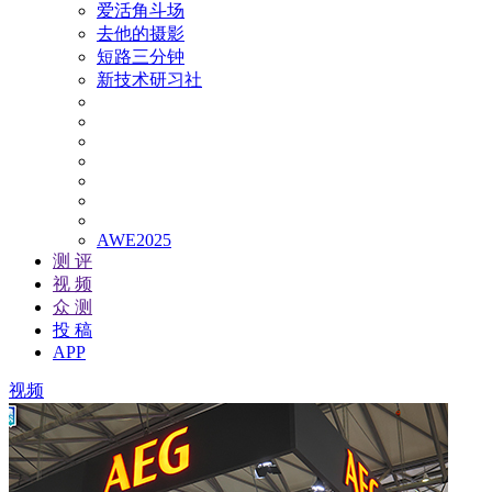
爱活角斗场
去他的摄影
短路三分钟
新技术研习社
AWE2025
测 评
视 频
众 测
投 稿
APP
视频