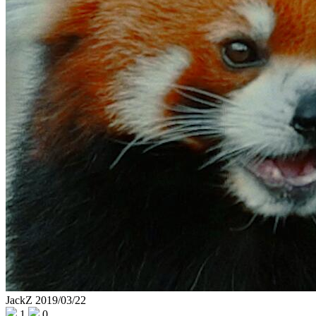
JackZ
2019/03/22
1
0