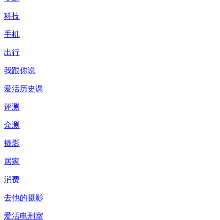
科技
手机
出行
我跟你说
爱活历史课
评测
众测
摄影
居家
消费
去他的摄影
爱活电刑室