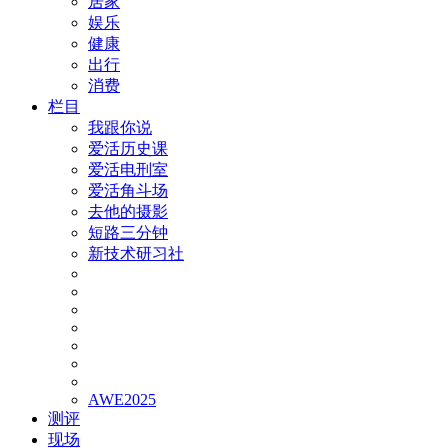
居家
娱乐
健康
出行
消费
栏目
我跟你说
爱活历史课
爱活电刑室
爱活角斗场
去他的摄影
短路三分钟
新技术研习社
AWE2025
测评
现场