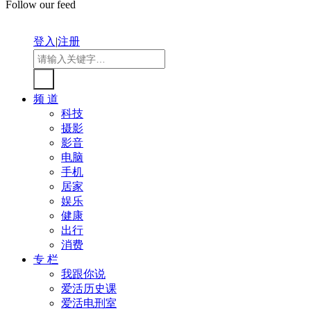
Follow our feed
登入
|
注册
频 道
科技
摄影
影音
电脑
手机
居家
娱乐
健康
出行
消费
专 栏
我跟你说
爱活历史课
爱活电刑室