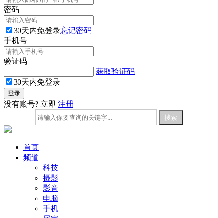
密码
30天内免登录
忘记密码
手机号
验证码
获取验证码
30天内免登录
没有账号? 立即
注册
首页
频道
科技
摄影
影音
电脑
手机