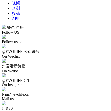
视频
众测
投稿
APP
登录
|
注册
Follow US
Follow us on
@EVOLIFE 公众账号
On Wechat
@爱活新鲜播
On Weibo
@EVOLIFE.CN
On Instagram
Nina@evolife.cn
Mail us
@RSS