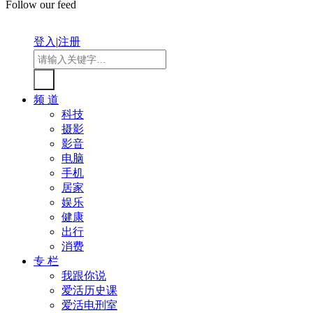
Follow our feed
登入
|
注册
频 道
科技
摄影
影音
电脑
手机
居家
娱乐
健康
出行
消费
专 栏
我跟你说
爱活历史课
爱活电刑室