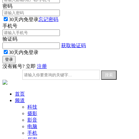
密码
30天内免登录
忘记密码
手机号
验证码
获取验证码
30天内免登录
没有账号? 立即
注册
首页
频道
科技
摄影
影音
电脑
手机