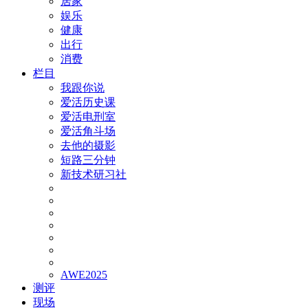
居家
娱乐
健康
出行
消费
栏目
我跟你说
爱活历史课
爱活电刑室
爱活角斗场
去他的摄影
短路三分钟
新技术研习社
AWE2025
测评
现场