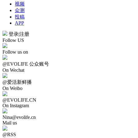
视频
众测
投稿
APP
登录
|
注册
Follow US
Follow us on
@EVOLIFE 公众账号
On Wechat
@爱活新鲜播
On Weibo
@EVOLIFE.CN
On Instagram
Nina@evolife.cn
Mail us
@RSS