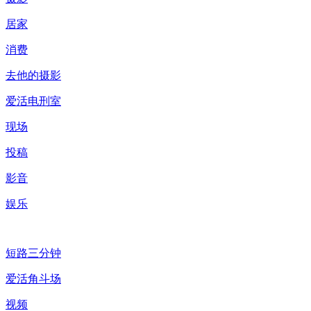
居家
消费
去他的摄影
爱活电刑室
现场
投稿
影音
娱乐
短路三分钟
爱活角斗场
视频