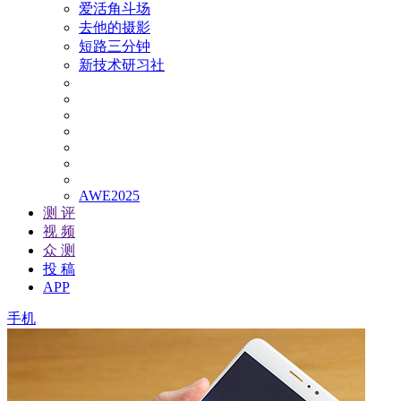
爱活角斗场
去他的摄影
短路三分钟
新技术研习社
AWE2025
测 评
视 频
众 测
投 稿
APP
手机