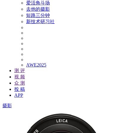
爱活角斗场
去他的摄影
短路三分钟
新技术研习社
AWE2025
测 评
视 频
众 测
投 稿
APP
摄影