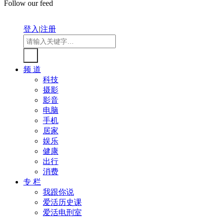
Follow our feed
登入
|
注册
频 道
科技
摄影
影音
电脑
手机
居家
娱乐
健康
出行
消费
专 栏
我跟你说
爱活历史课
爱活电刑室