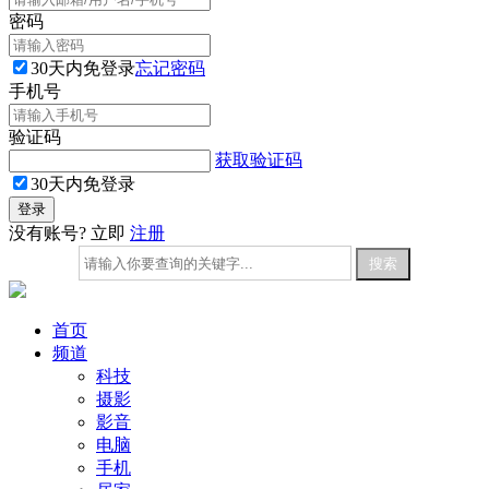
密码
30天内免登录
忘记密码
手机号
验证码
获取验证码
30天内免登录
没有账号? 立即
注册
首页
频道
科技
摄影
影音
电脑
手机