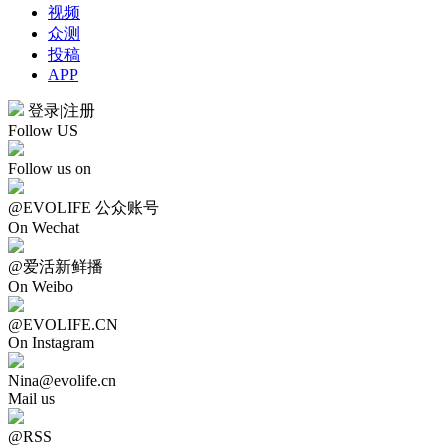
视频
众测
投稿
APP
登录
|
注册
Follow US
Follow us on
@EVOLIFE 公众账号
On Wechat
@爱活新鲜播
On Weibo
@EVOLIFE.CN
On Instagram
Nina@evolife.cn
Mail us
@RSS