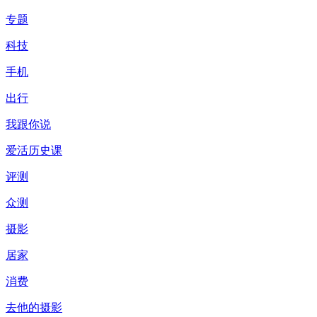
专题
科技
手机
出行
我跟你说
爱活历史课
评测
众测
摄影
居家
消费
去他的摄影