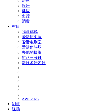
居家
娱乐
健康
出行
消费
栏目
我跟你说
爱活历史课
爱活电刑室
爱活角斗场
去他的摄影
短路三分钟
新技术研习社
AWE2025
测评
现场