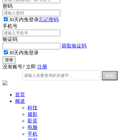
密码
30天内免登录
忘记密码
手机号
验证码
获取验证码
30天内免登录
没有账号? 立即
注册
首页
频道
科技
摄影
影音
电脑
手机