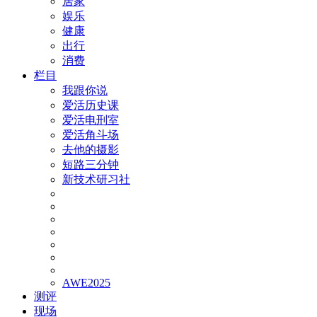
居家
娱乐
健康
出行
消费
栏目
我跟你说
爱活历史课
爱活电刑室
爱活角斗场
去他的摄影
短路三分钟
新技术研习社
AWE2025
测评
现场