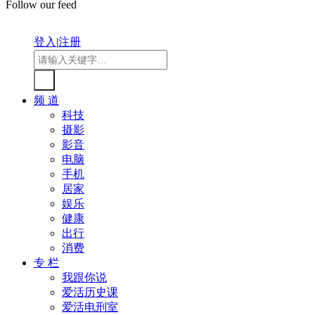
Follow our feed
登入
|
注册
频 道
科技
摄影
影音
电脑
手机
居家
娱乐
健康
出行
消费
专 栏
我跟你说
爱活历史课
爱活电刑室