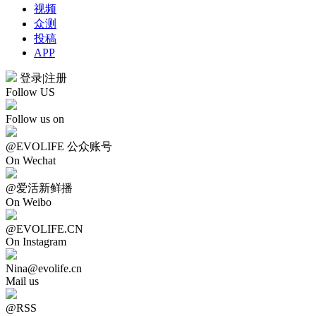
视频
众测
投稿
APP
登录
|
注册
Follow US
Follow us on
@EVOLIFE 公众账号
On Wechat
@爱活新鲜播
On Weibo
@EVOLIFE.CN
On Instagram
Nina@evolife.cn
Mail us
@RSS