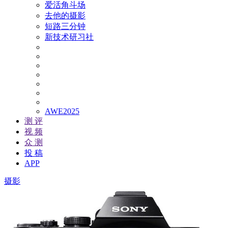
爱活角斗场
去他的摄影
短路三分钟
新技术研习社
AWE2025
测 评
视 频
众 测
投 稿
APP
摄影