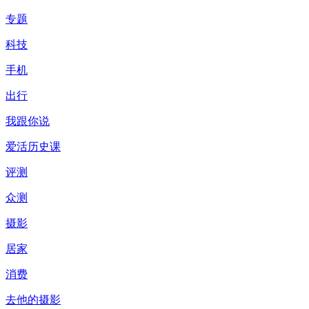
专题
科技
手机
出行
我跟你说
爱活历史课
评测
众测
摄影
居家
消费
去他的摄影