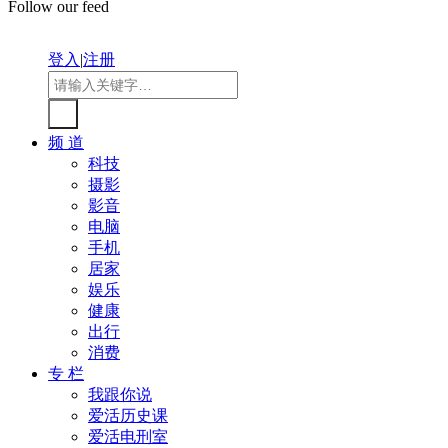
Follow our feed
登入
|
注册
频 道
科技
摄影
影音
电脑
手机
居家
娱乐
健康
出行
消费
专 栏
我跟你说
爱活历史课
爱活电刑室