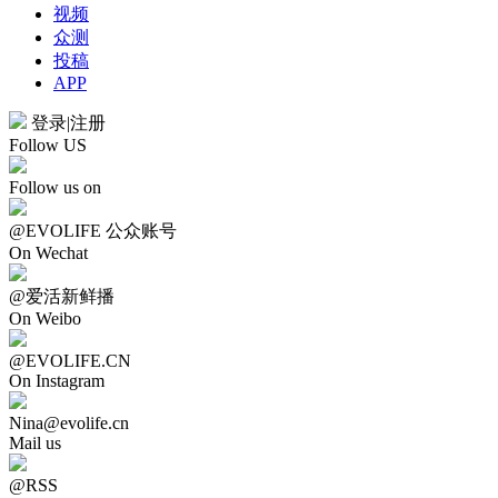
视频
众测
投稿
APP
登录
|
注册
Follow US
Follow us on
@EVOLIFE 公众账号
On Wechat
@爱活新鲜播
On Weibo
@EVOLIFE.CN
On Instagram
Nina@evolife.cn
Mail us
@RSS