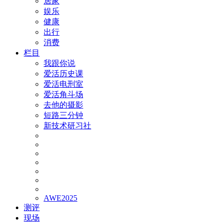
居家
娱乐
健康
出行
消费
栏目
我跟你说
爱活历史课
爱活电刑室
爱活角斗场
去他的摄影
短路三分钟
新技术研习社
AWE2025
测评
现场