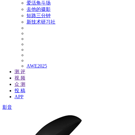
爱活角斗场
去他的摄影
短路三分钟
新技术研习社
AWE2025
测 评
视 频
众 测
投 稿
APP
影音