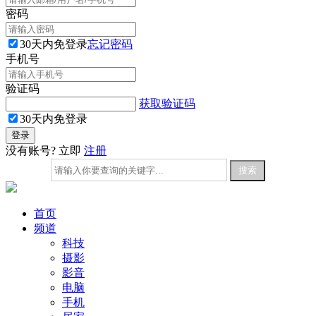
密码
30天内免登录
忘记密码
手机号
验证码
获取验证码
30天内免登录
没有账号? 立即
注册
首页
频道
科技
摄影
影音
电脑
手机