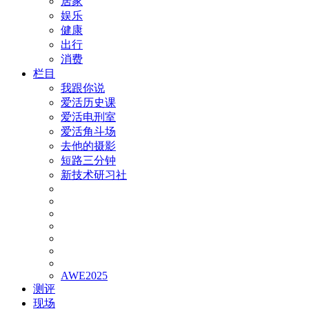
居家
娱乐
健康
出行
消费
栏目
我跟你说
爱活历史课
爱活电刑室
爱活角斗场
去他的摄影
短路三分钟
新技术研习社
AWE2025
测评
现场