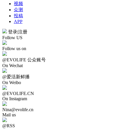
视频
众测
投稿
APP
登录
|
注册
Follow US
Follow us on
@EVOLIFE 公众账号
On Wechat
@爱活新鲜播
On Weibo
@EVOLIFE.CN
On Instagram
Nina@evolife.cn
Mail us
@RSS