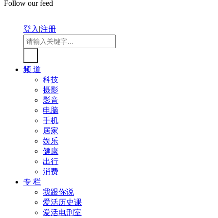
Follow our feed
登入
|
注册
频 道
科技
摄影
影音
电脑
手机
居家
娱乐
健康
出行
消费
专 栏
我跟你说
爱活历史课
爱活电刑室