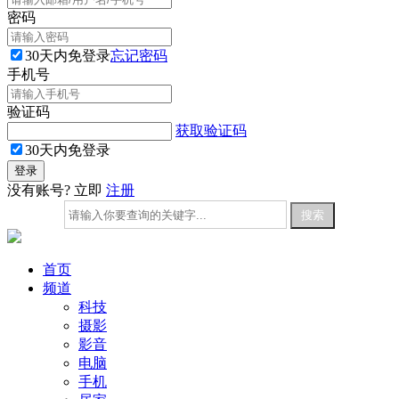
密码
30天内免登录
忘记密码
手机号
验证码
获取验证码
30天内免登录
没有账号? 立即
注册
首页
频道
科技
摄影
影音
电脑
手机