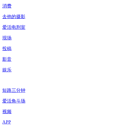
消费
去他的摄影
爱活电刑室
现场
投稿
影音
娱乐
短路三分钟
爱活角斗场
视频
APP