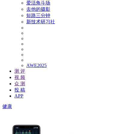
爱活角斗场
去他的摄影
短路三分钟
新技术研习社
AWE2025
测 评
视 频
众 测
投 稿
APP
健康