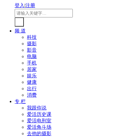
登入
|
注册
频 道
科技
摄影
影音
电脑
手机
居家
娱乐
健康
出行
消费
专 栏
我跟你说
爱活历史课
爱活电刑室
爱活角斗场
去他的摄影