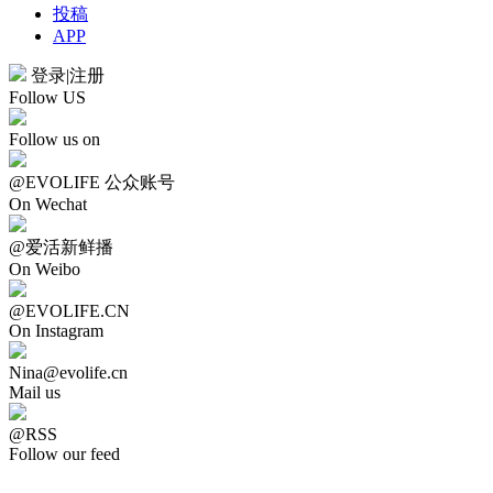
投稿
APP
登录
|
注册
Follow US
Follow us on
@EVOLIFE 公众账号
On Wechat
@爱活新鲜播
On Weibo
@EVOLIFE.CN
On Instagram
Nina@evolife.cn
Mail us
@RSS
Follow our feed