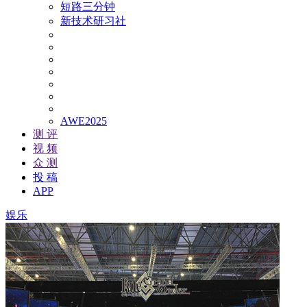
短路三分钟
新技术研习社
AWE2025
测 评
视 频
众 测
投 稿
APP
娱乐