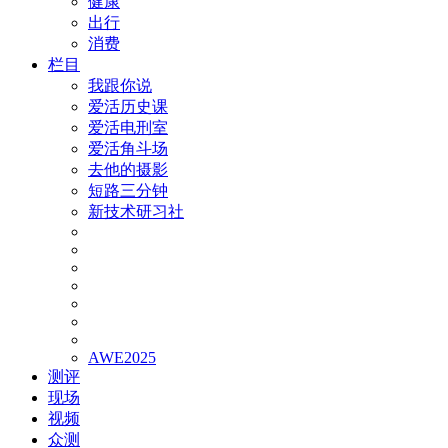
健康
出行
消费
栏目
我跟你说
爱活历史课
爱活电刑室
爱活角斗场
去他的摄影
短路三分钟
新技术研习社
AWE2025
测评
现场
视频
众测