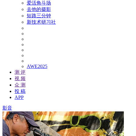
爱活角斗场
去他的摄影
短路三分钟
新技术研习社
AWE2025
测 评
视 频
众 测
投 稿
APP
影音