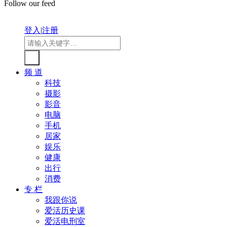
Follow our feed
登入
|
注册
频 道
科技
摄影
影音
电脑
手机
居家
娱乐
健康
出行
消费
专 栏
我跟你说
爱活历史课
爱活电刑室