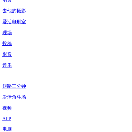
去他的摄影
爱活电刑室
现场
投稿
影音
娱乐
短路三分钟
爱活角斗场
视频
APP
电脑