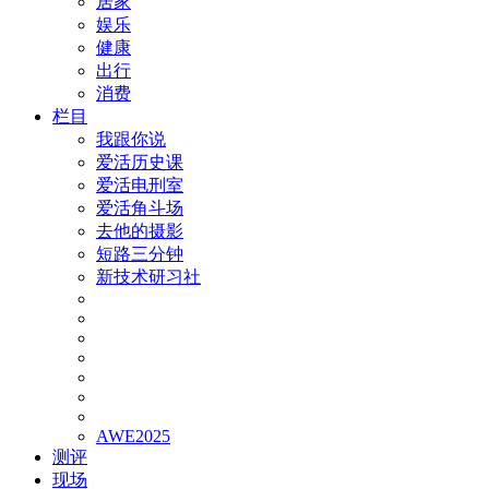
居家
娱乐
健康
出行
消费
栏目
我跟你说
爱活历史课
爱活电刑室
爱活角斗场
去他的摄影
短路三分钟
新技术研习社
AWE2025
测评
现场