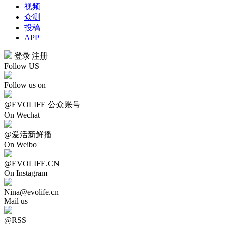
视频
众测
投稿
APP
登录
|
注册
Follow US
Follow us on
@EVOLIFE 公众账号
On Wechat
@爱活新鲜播
On Weibo
@EVOLIFE.CN
On Instagram
Nina@evolife.cn
Mail us
@RSS