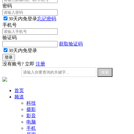
密码
30天内免登录
忘记密码
手机号
验证码
获取验证码
30天内免登录
没有账号? 立即
注册
首页
频道
科技
摄影
影音
电脑
手机