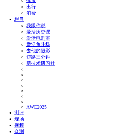
健康
出行
消费
栏目
我跟你说
爱活历史课
爱活电刑室
爱活角斗场
去他的摄影
短路三分钟
新技术研习社
AWE2025
测评
现场
视频
众测