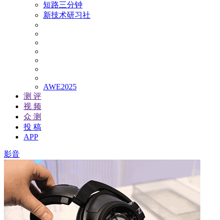
短路三分钟
新技术研习社
AWE2025
测 评
视 频
众 测
投 稿
APP
影音