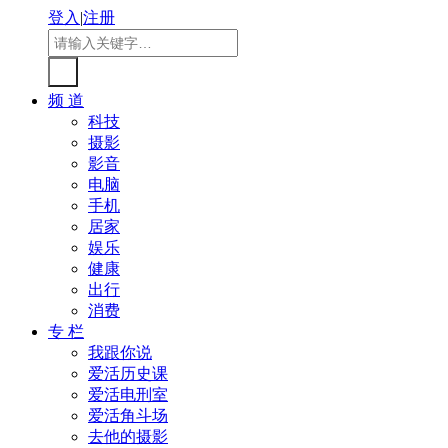
登入
|
注册
频 道
科技
摄影
影音
电脑
手机
居家
娱乐
健康
出行
消费
专 栏
我跟你说
爱活历史课
爱活电刑室
爱活角斗场
去他的摄影