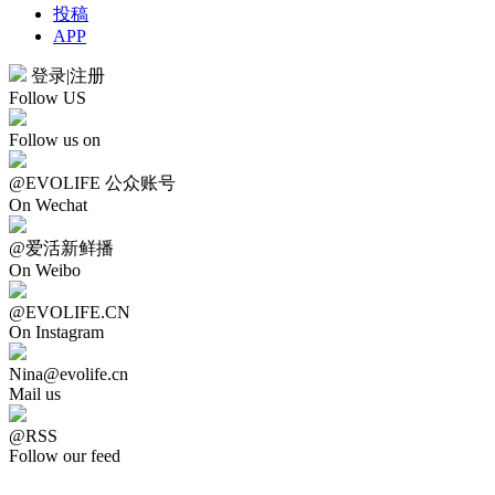
投稿
APP
登录
|
注册
Follow US
Follow us on
@EVOLIFE 公众账号
On Wechat
@爱活新鲜播
On Weibo
@EVOLIFE.CN
On Instagram
Nina@evolife.cn
Mail us
@RSS
Follow our feed