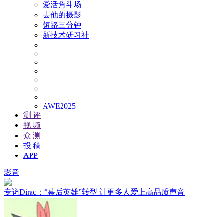
爱活角斗场
去他的摄影
短路三分钟
新技术研习社
AWE2025
测 评
视 频
众 测
投 稿
APP
影音
专访Dirac：“幕后英雄”转型 让更多人爱上高品质声音