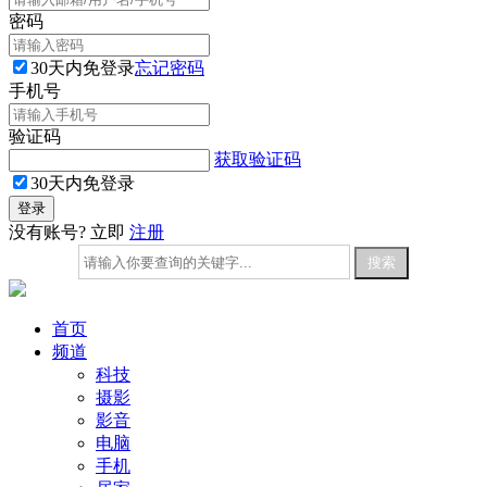
密码
30天内免登录
忘记密码
手机号
验证码
获取验证码
30天内免登录
没有账号? 立即
注册
首页
频道
科技
摄影
影音
电脑
手机