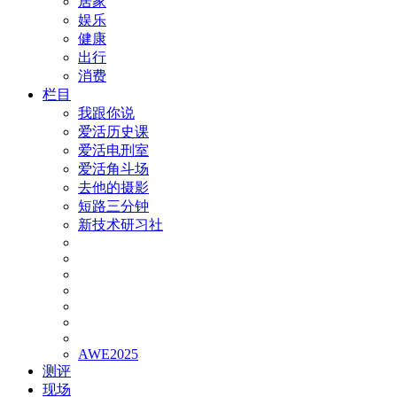
居家
娱乐
健康
出行
消费
栏目
我跟你说
爱活历史课
爱活电刑室
爱活角斗场
去他的摄影
短路三分钟
新技术研习社
AWE2025
测评
现场