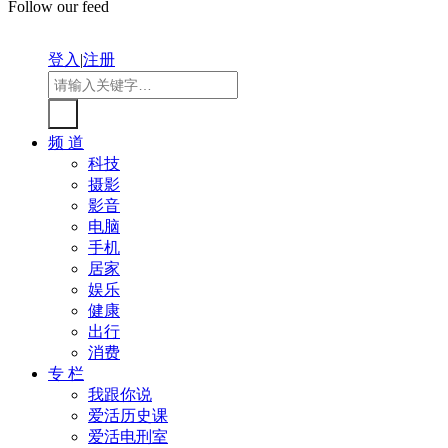
Follow our feed
登入
|
注册
频 道
科技
摄影
影音
电脑
手机
居家
娱乐
健康
出行
消费
专 栏
我跟你说
爱活历史课
爱活电刑室