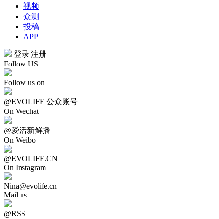
视频
众测
投稿
APP
登录
|
注册
Follow US
Follow us on
@EVOLIFE 公众账号
On Wechat
@爱活新鲜播
On Weibo
@EVOLIFE.CN
On Instagram
Nina@evolife.cn
Mail us
@RSS