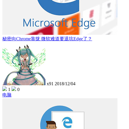
秘密向Chrome靠拢 微软难道要退坑Edge了？
x91
2018/12/04
1
0
电脑