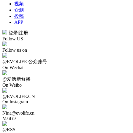
视频
众测
投稿
APP
登录
|
注册
Follow US
Follow us on
@EVOLIFE 公众账号
On Wechat
@爱活新鲜播
On Weibo
@EVOLIFE.CN
On Instagram
Nina@evolife.cn
Mail us
@RSS