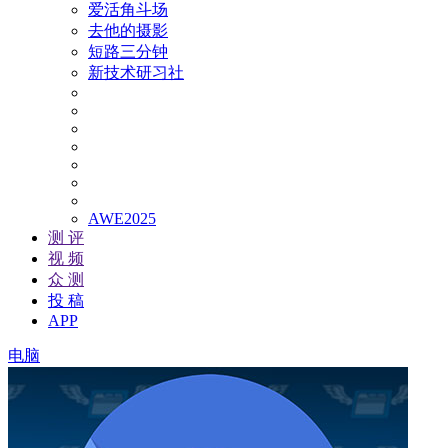
爱活角斗场
去他的摄影
短路三分钟
新技术研习社
AWE2025
测 评
视 频
众 测
投 稿
APP
电脑