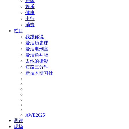
居家
娱乐
健康
出行
消费
栏目
我跟你说
爱活历史课
爱活电刑室
爱活角斗场
去他的摄影
短路三分钟
新技术研习社
AWE2025
测评
现场