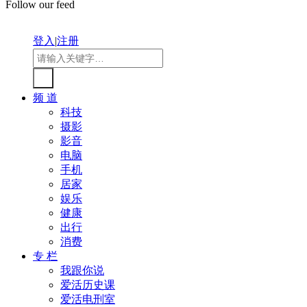
Follow our feed
登入
|
注册
频 道
科技
摄影
影音
电脑
手机
居家
娱乐
健康
出行
消费
专 栏
我跟你说
爱活历史课
爱活电刑室