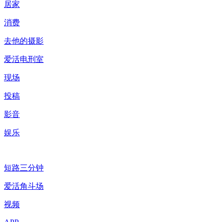
居家
消费
去他的摄影
爱活电刑室
现场
投稿
影音
娱乐
短路三分钟
爱活角斗场
视频