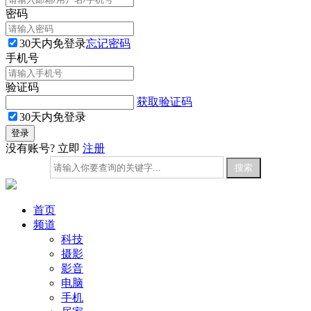
密码
30天内免登录
忘记密码
手机号
验证码
获取验证码
30天内免登录
没有账号? 立即
注册
首页
频道
科技
摄影
影音
电脑
手机