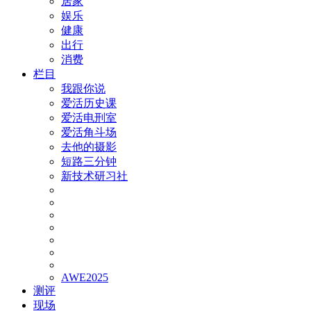
居家
娱乐
健康
出行
消费
栏目
我跟你说
爱活历史课
爱活电刑室
爱活角斗场
去他的摄影
短路三分钟
新技术研习社
AWE2025
测评
现场