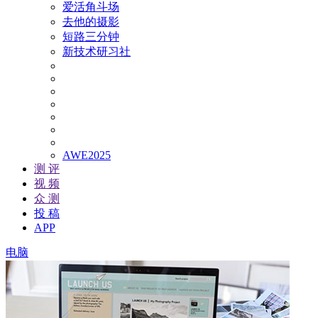
爱活角斗场
去他的摄影
短路三分钟
新技术研习社
AWE2025
测 评
视 频
众 测
投 稿
APP
电脑