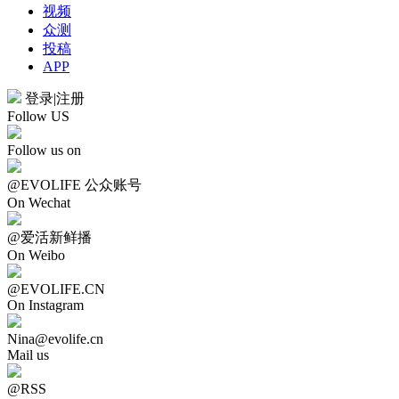
视频
众测
投稿
APP
登录
|
注册
Follow US
Follow us on
@EVOLIFE 公众账号
On Wechat
@爱活新鲜播
On Weibo
@EVOLIFE.CN
On Instagram
Nina@evolife.cn
Mail us
@RSS