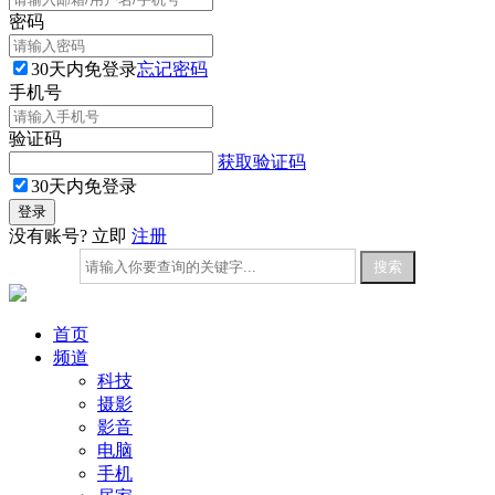
密码
30天内免登录
忘记密码
手机号
验证码
获取验证码
30天内免登录
没有账号? 立即
注册
首页
频道
科技
摄影
影音
电脑
手机