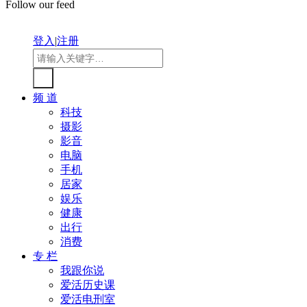
Follow our feed
登入
|
注册
频 道
科技
摄影
影音
电脑
手机
居家
娱乐
健康
出行
消费
专 栏
我跟你说
爱活历史课
爱活电刑室