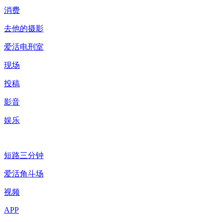
消费
去他的摄影
爱活电刑室
现场
投稿
影音
娱乐
短路三分钟
爱活角斗场
视频
APP