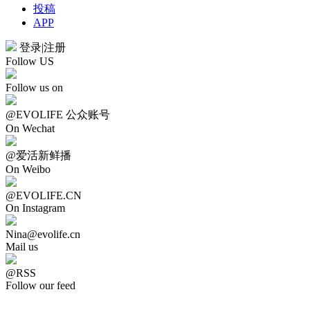
投稿
APP
登录
|
注册
Follow US
Follow us on
@EVOLIFE 公众账号
On Wechat
@爱活新鲜播
On Weibo
@EVOLIFE.CN
On Instagram
Nina@evolife.cn
Mail us
@RSS
Follow our feed