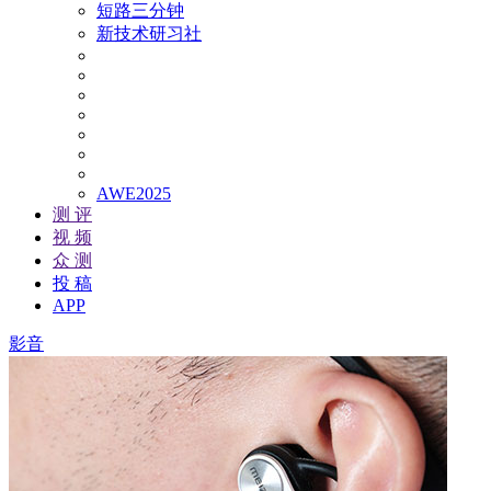
短路三分钟
新技术研习社
AWE2025
测 评
视 频
众 测
投 稿
APP
影音