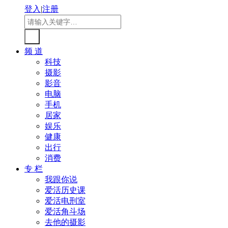
登入
|
注册
频 道
科技
摄影
影音
电脑
手机
居家
娱乐
健康
出行
消费
专 栏
我跟你说
爱活历史课
爱活电刑室
爱活角斗场
去他的摄影