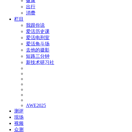
健康
出行
消费
栏目
我跟你说
爱活历史课
爱活电刑室
爱活角斗场
去他的摄影
短路三分钟
新技术研习社
AWE2025
测评
现场
视频
众测