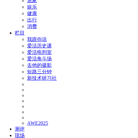
居家
娱乐
健康
出行
消费
栏目
我跟你说
爱活历史课
爱活电刑室
爱活角斗场
去他的摄影
短路三分钟
新技术研习社
AWE2025
测评
现场