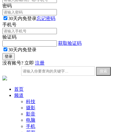
密码
30天内免登录
忘记密码
手机号
验证码
获取验证码
30天内免登录
没有账号? 立即
注册
首页
频道
科技
摄影
影音
电脑
手机