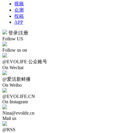
视频
众测
投稿
APP
登录
|
注册
Follow US
Follow us on
@EVOLIFE 公众账号
On Wechat
@爱活新鲜播
On Weibo
@EVOLIFE.CN
On Instagram
Nina@evolife.cn
Mail us
@RSS