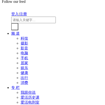
Follow our feed
登入
|
注册
频 道
科技
摄影
影音
电脑
手机
居家
娱乐
健康
出行
消费
专 栏
我跟你说
爱活历史课
爱活电刑室