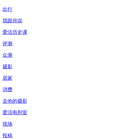
出行
我跟你说
爱活历史课
评测
众测
摄影
居家
消费
去他的摄影
爱活电刑室
现场
投稿