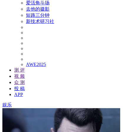
爱活角斗场
去他的摄影
短路三分钟
新技术研习社
AWE2025
测 评
视 频
众 测
投 稿
APP
娱乐