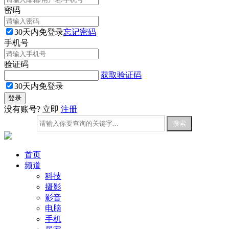
密码
30天内免登录
忘记密码
手机号
验证码
获取验证码
30天内免登录
没有账号? 立即
注册
首页
频道
科技
摄影
影音
电脑
手机