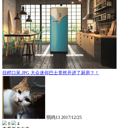
目瞪口呆.JPG 大众迷你巴士竟然开进了厨房？！
弱鸡13
2017/12/25
0
4