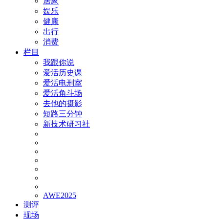
居家
娱乐
健康
出行
消费
栏目
我跟你说
爱活历史课
爱活电刑室
爱活角斗场
去他的摄影
短路三分钟
新技术研习社
AWE2025
测评
现场