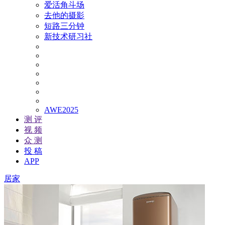
爱活角斗场
去他的摄影
短路三分钟
新技术研习社
AWE2025
测 评
视 频
众 测
投 稿
APP
居家