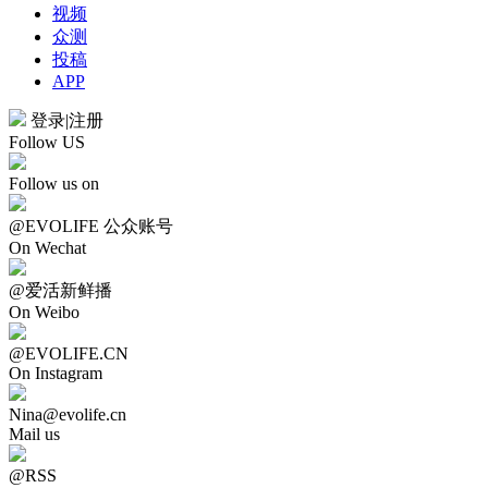
视频
众测
投稿
APP
登录
|
注册
Follow US
Follow us on
@EVOLIFE 公众账号
On Wechat
@爱活新鲜播
On Weibo
@EVOLIFE.CN
On Instagram
Nina@evolife.cn
Mail us
@RSS