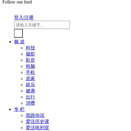
Follow our feed
登入
|
注册
频 道
科技
摄影
影音
电脑
手机
居家
娱乐
健康
出行
消费
专 栏
我跟你说
爱活历史课
爱活电刑室