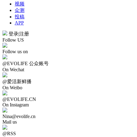
视频
众测
投稿
APP
登录
|
注册
Follow US
Follow us on
@EVOLIFE 公众账号
On Wechat
@爱活新鲜播
On Weibo
@EVOLIFE.CN
On Instagram
Nina@evolife.cn
Mail us
@RSS