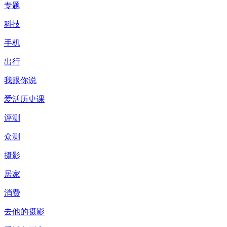
专题
科技
手机
出行
我跟你说
爱活历史课
评测
众测
摄影
居家
消费
去他的摄影