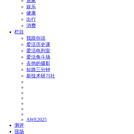
居家
娱乐
健康
出行
消费
栏目
我跟你说
爱活历史课
爱活电刑室
爱活角斗场
去他的摄影
短路三分钟
新技术研习社
AWE2025
测评
现场