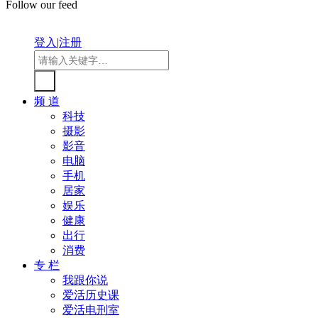
Follow our feed
登入
|
注册
频 道
科技
摄影
影音
电脑
手机
居家
娱乐
健康
出行
消费
专 栏
我跟你说
爱活历史课
爱活电刑室