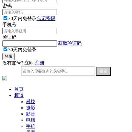
密码
30天内免登录
忘记密码
手机号
验证码
获取验证码
30天内免登录
没有账号? 立即
注册
首页
频道
科技
摄影
影音
电脑
手机