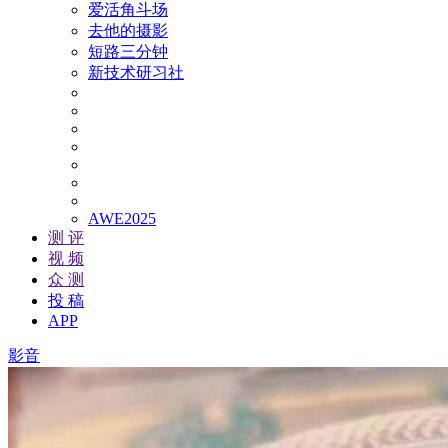
爱活角斗场
去他的摄影
短路三分钟
新技术研习社
AWE2025
测 评
视 频
众 测
投 稿
APP
影音