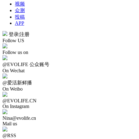
视频
众测
投稿
APP
登录
|
注册
Follow US
Follow us on
@EVOLIFE 公众账号
On Wechat
@爱活新鲜播
On Weibo
@EVOLIFE.CN
On Instagram
Nina@evolife.cn
Mail us
@RSS