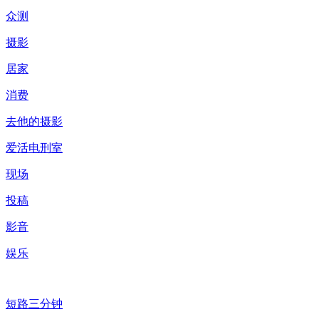
众测
摄影
居家
消费
去他的摄影
爱活电刑室
现场
投稿
影音
娱乐
短路三分钟