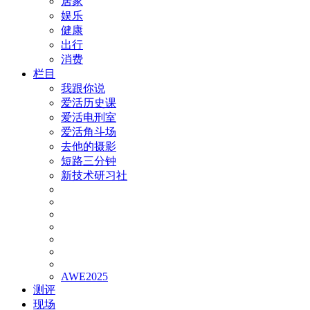
居家
娱乐
健康
出行
消费
栏目
我跟你说
爱活历史课
爱活电刑室
爱活角斗场
去他的摄影
短路三分钟
新技术研习社
AWE2025
测评
现场