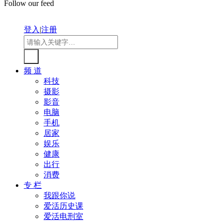
Follow our feed
登入
|
注册
频 道
科技
摄影
影音
电脑
手机
居家
娱乐
健康
出行
消费
专 栏
我跟你说
爱活历史课
爱活电刑室