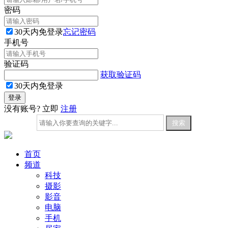
密码
30天内免登录
忘记密码
手机号
验证码
获取验证码
30天内免登录
没有账号? 立即
注册
首页
频道
科技
摄影
影音
电脑
手机