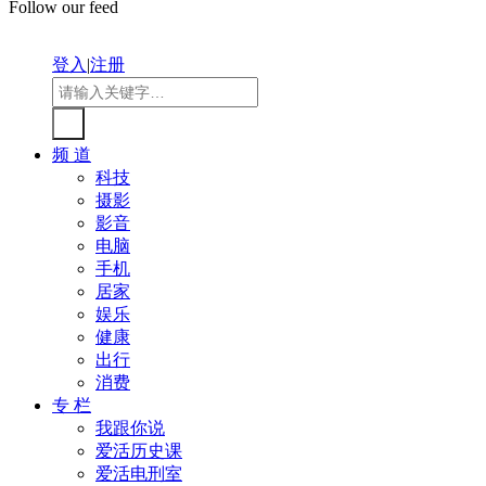
Follow our feed
登入
|
注册
频 道
科技
摄影
影音
电脑
手机
居家
娱乐
健康
出行
消费
专 栏
我跟你说
爱活历史课
爱活电刑室