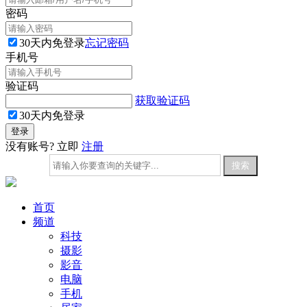
密码
30天内免登录
忘记密码
手机号
验证码
获取验证码
30天内免登录
没有账号? 立即
注册
首页
频道
科技
摄影
影音
电脑
手机