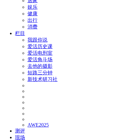
居家
娱乐
健康
出行
消费
栏目
我跟你说
爱活历史课
爱活电刑室
爱活角斗场
去他的摄影
短路三分钟
新技术研习社
AWE2025
测评
现场