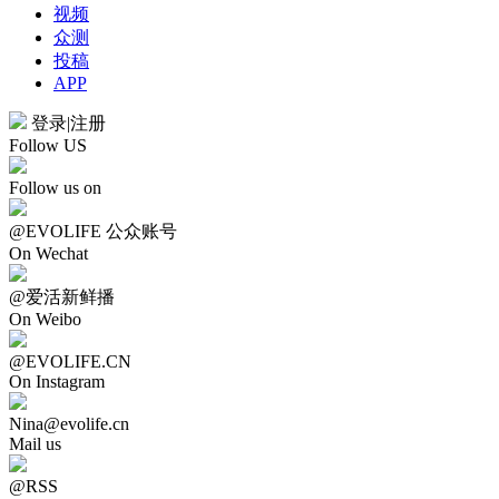
视频
众测
投稿
APP
登录
|
注册
Follow US
Follow us on
@EVOLIFE 公众账号
On Wechat
@爱活新鲜播
On Weibo
@EVOLIFE.CN
On Instagram
Nina@evolife.cn
Mail us
@RSS