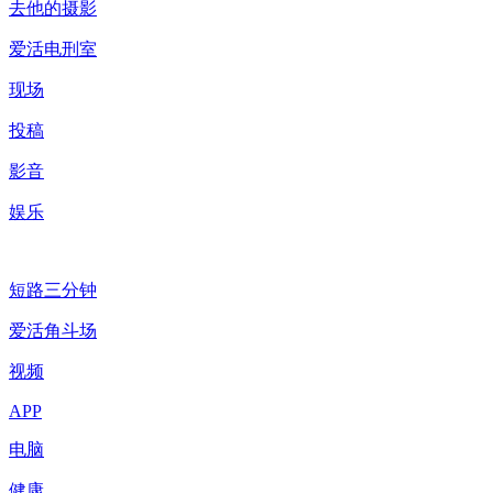
去他的摄影
爱活电刑室
现场
投稿
影音
娱乐
短路三分钟
爱活角斗场
视频
APP
电脑
健康