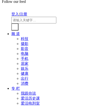
Follow our feed
登入
|
注册
频 道
科技
摄影
影音
电脑
手机
居家
娱乐
健康
出行
消费
专 栏
我跟你说
爱活历史课
爱活电刑室