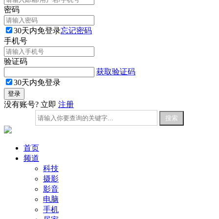
密码
30天内免登录
忘记密码
手机号
验证码
获取验证码
30天内免登录
没有账号? 立即
注册
首页
频道
科技
摄影
影音
电脑
手机