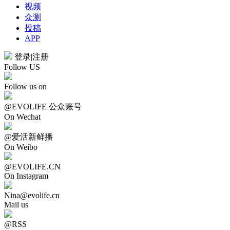
视频
众测
投稿
APP
登录
|
注册
Follow US
Follow us on
@EVOLIFE 公众账号
On Wechat
@爱活新鲜播
On Weibo
@EVOLIFE.CN
On Instagram
Nina@evolife.cn
Mail us
@RSS