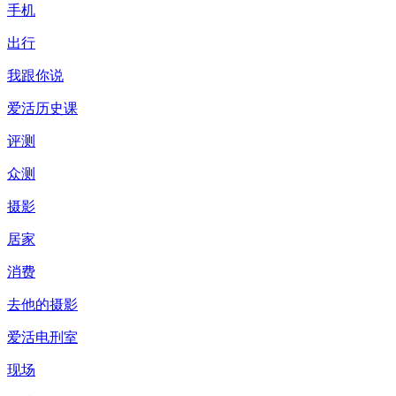
手机
出行
我跟你说
爱活历史课
评测
众测
摄影
居家
消费
去他的摄影
爱活电刑室
现场