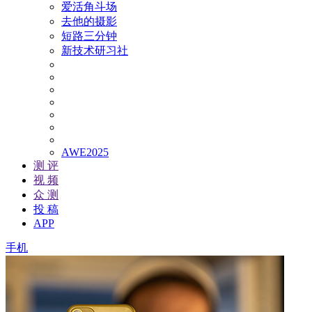
爱活角斗场
去他的摄影
短路三分钟
新技术研习社
AWE2025
测 评
视 频
众 测
投 稿
APP
手机