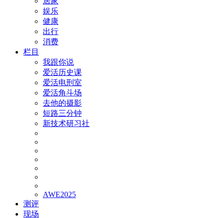
居家
娱乐
健康
出行
消费
栏目
我跟你说
爱活历史课
爱活电刑室
爱活角斗场
去他的摄影
短路三分钟
新技术研习社
AWE2025
测评
现场