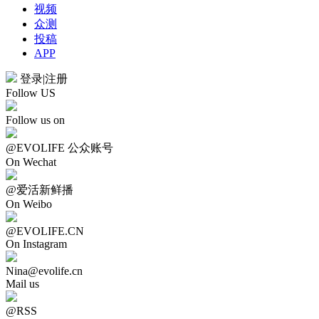
视频
众测
投稿
APP
登录
|
注册
Follow US
Follow us on
@EVOLIFE 公众账号
On Wechat
@爱活新鲜播
On Weibo
@EVOLIFE.CN
On Instagram
Nina@evolife.cn
Mail us
@RSS