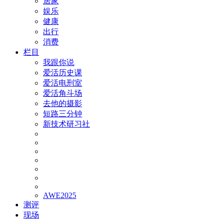
居家
娱乐
健康
出行
消费
栏目
我跟你说
爱活历史课
爱活电刑室
爱活角斗场
去他的摄影
短路三分钟
新技术研习社
AWE2025
测评
现场