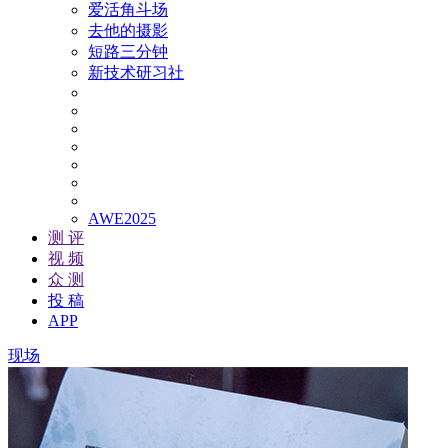
爱活角斗场
去他的摄影
短路三分钟
新技术研习社
AWE2025
测 评
视 频
众 测
投 稿
APP
现场