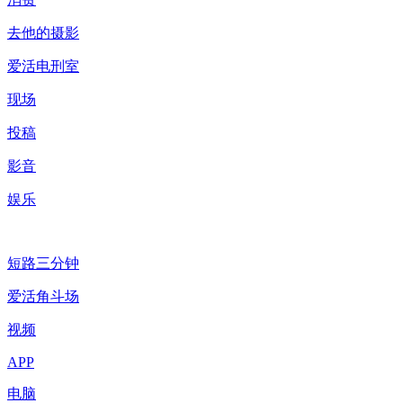
去他的摄影
爱活电刑室
现场
投稿
影音
娱乐
短路三分钟
爱活角斗场
视频
APP
电脑