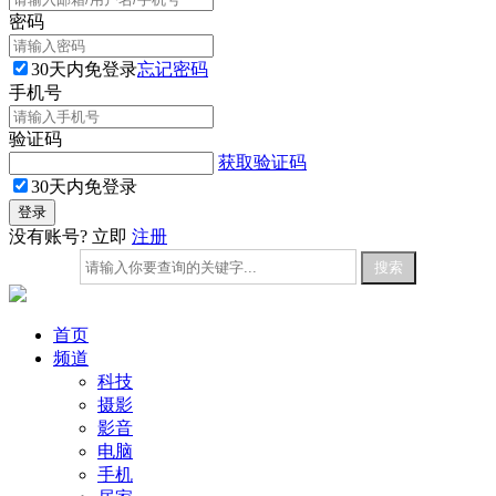
密码
30天内免登录
忘记密码
手机号
验证码
获取验证码
30天内免登录
没有账号? 立即
注册
首页
频道
科技
摄影
影音
电脑
手机