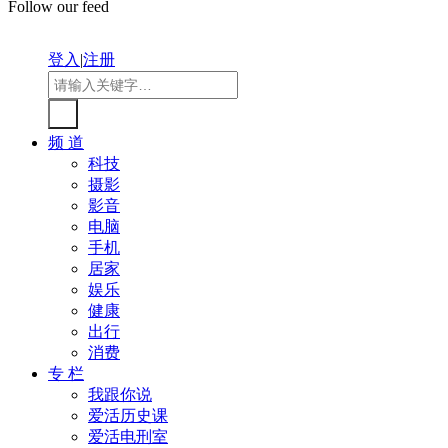
Follow our feed
登入
|
注册
频 道
科技
摄影
影音
电脑
手机
居家
娱乐
健康
出行
消费
专 栏
我跟你说
爱活历史课
爱活电刑室