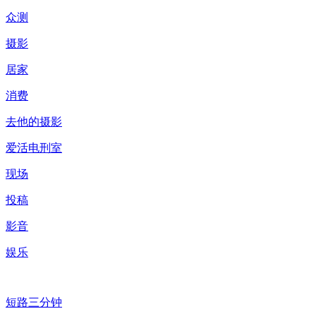
众测
摄影
居家
消费
去他的摄影
爱活电刑室
现场
投稿
影音
娱乐
短路三分钟