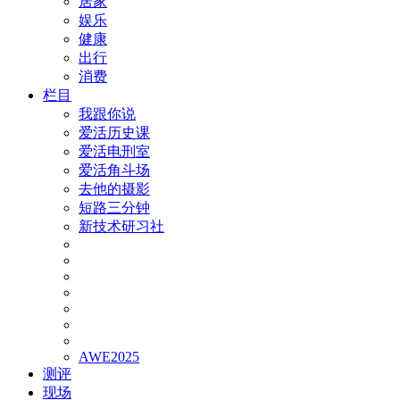
居家
娱乐
健康
出行
消费
栏目
我跟你说
爱活历史课
爱活电刑室
爱活角斗场
去他的摄影
短路三分钟
新技术研习社
AWE2025
测评
现场