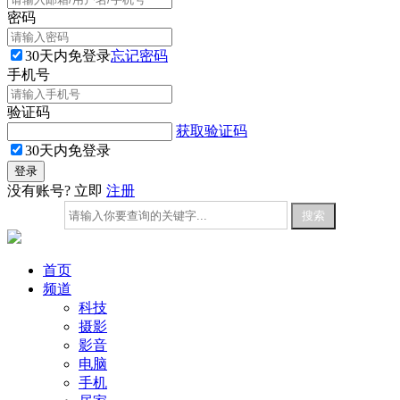
密码
30天内免登录
忘记密码
手机号
验证码
获取验证码
30天内免登录
没有账号? 立即
注册
首页
频道
科技
摄影
影音
电脑
手机