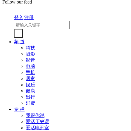
Follow our feed
登入
|
注册
频 道
科技
摄影
影音
电脑
手机
居家
娱乐
健康
出行
消费
专 栏
我跟你说
爱活历史课
爱活电刑室