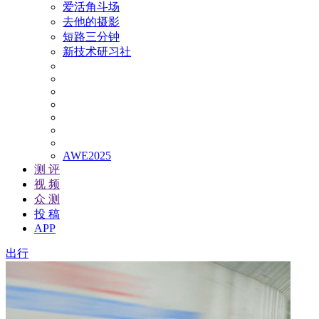
爱活角斗场
去他的摄影
短路三分钟
新技术研习社
AWE2025
测 评
视 频
众 测
投 稿
APP
出行