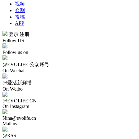
视频
众测
投稿
APP
登录
|
注册
Follow US
Follow us on
@EVOLIFE 公众账号
On Wechat
@爱活新鲜播
On Weibo
@EVOLIFE.CN
On Instagram
Nina@evolife.cn
Mail us
@RSS