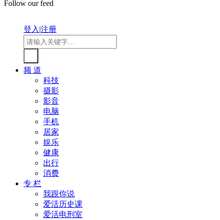
Follow our feed
登入
|
注册
频 道
科技
摄影
影音
电脑
手机
居家
娱乐
健康
出行
消费
专 栏
我跟你说
爱活历史课
爱活电刑室