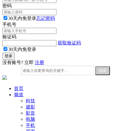
密码
30天内免登录
忘记密码
手机号
验证码
获取验证码
30天内免登录
没有账号? 立即
注册
首页
频道
科技
摄影
影音
电脑
手机