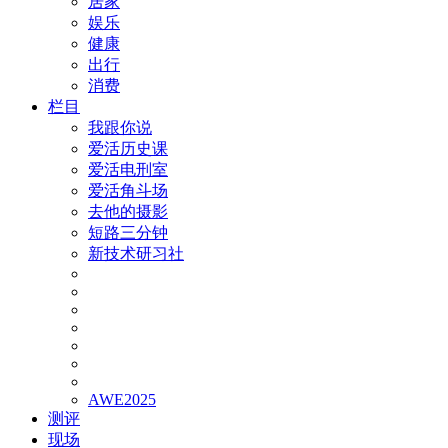
居家
娱乐
健康
出行
消费
栏目
我跟你说
爱活历史课
爱活电刑室
爱活角斗场
去他的摄影
短路三分钟
新技术研习社
AWE2025
测评
现场