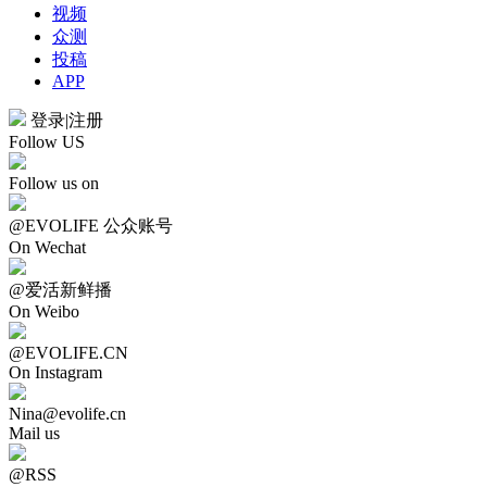
视频
众测
投稿
APP
登录
|
注册
Follow US
Follow us on
@EVOLIFE 公众账号
On Wechat
@爱活新鲜播
On Weibo
@EVOLIFE.CN
On Instagram
Nina@evolife.cn
Mail us
@RSS