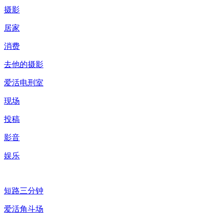
摄影
居家
消费
去他的摄影
爱活电刑室
现场
投稿
影音
娱乐
短路三分钟
爱活角斗场