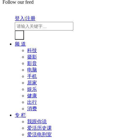
Follow our feed
登入
|
注册
频 道
科技
摄影
影音
电脑
手机
居家
娱乐
健康
出行
消费
专 栏
我跟你说
爱活历史课
爱活电刑室