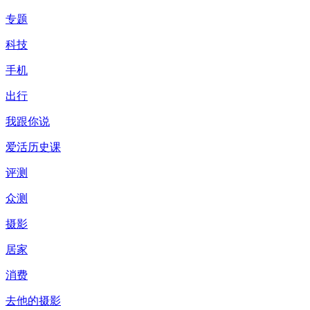
专题
科技
手机
出行
我跟你说
爱活历史课
评测
众测
摄影
居家
消费
去他的摄影