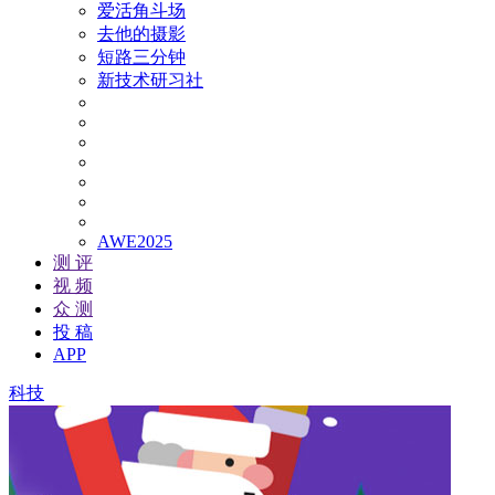
爱活角斗场
去他的摄影
短路三分钟
新技术研习社
AWE2025
测 评
视 频
众 测
投 稿
APP
科技