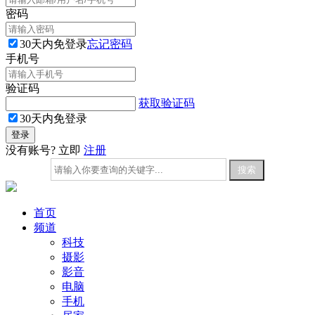
密码
30天内免登录
忘记密码
手机号
验证码
获取验证码
30天内免登录
没有账号? 立即
注册
首页
频道
科技
摄影
影音
电脑
手机