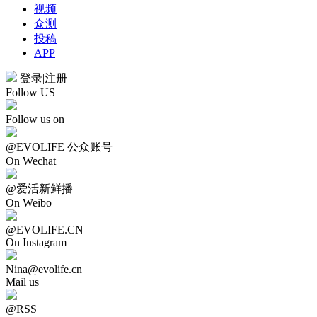
视频
众测
投稿
APP
登录
|
注册
Follow US
Follow us on
@EVOLIFE 公众账号
On Wechat
@爱活新鲜播
On Weibo
@EVOLIFE.CN
On Instagram
Nina@evolife.cn
Mail us
@RSS