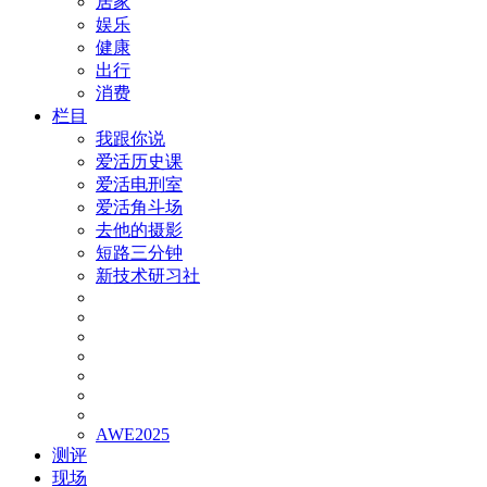
居家
娱乐
健康
出行
消费
栏目
我跟你说
爱活历史课
爱活电刑室
爱活角斗场
去他的摄影
短路三分钟
新技术研习社
AWE2025
测评
现场