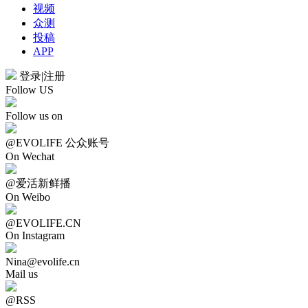
视频
众测
投稿
APP
登录
|
注册
Follow US
Follow us on
@EVOLIFE 公众账号
On Wechat
@爱活新鲜播
On Weibo
@EVOLIFE.CN
On Instagram
Nina@evolife.cn
Mail us
@RSS