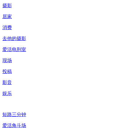
摄影
居家
消费
去他的摄影
爱活电刑室
现场
投稿
影音
娱乐
短路三分钟
爱活角斗场