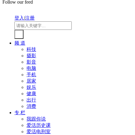
Follow our feed
登入
|
注册
频 道
科技
摄影
影音
电脑
手机
居家
娱乐
健康
出行
消费
专 栏
我跟你说
爱活历史课
爱活电刑室