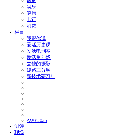
居家
娱乐
健康
出行
消费
栏目
我跟你说
爱活历史课
爱活电刑室
爱活角斗场
去他的摄影
短路三分钟
新技术研习社
AWE2025
测评
现场