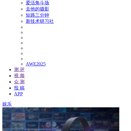
爱活角斗场
去他的摄影
短路三分钟
新技术研习社
AWE2025
测 评
视 频
众 测
投 稿
APP
娱乐