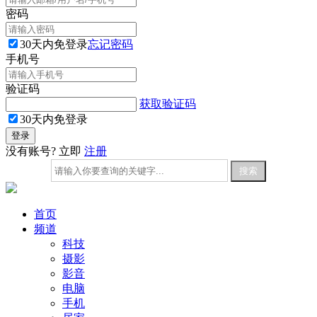
密码
30天内免登录
忘记密码
手机号
验证码
获取验证码
30天内免登录
没有账号? 立即
注册
首页
频道
科技
摄影
影音
电脑
手机