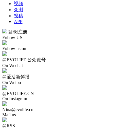
视频
众测
投稿
APP
登录
|
注册
Follow US
Follow us on
@EVOLIFE 公众账号
On Wechat
@爱活新鲜播
On Weibo
@EVOLIFE.CN
On Instagram
Nina@evolife.cn
Mail us
@RSS