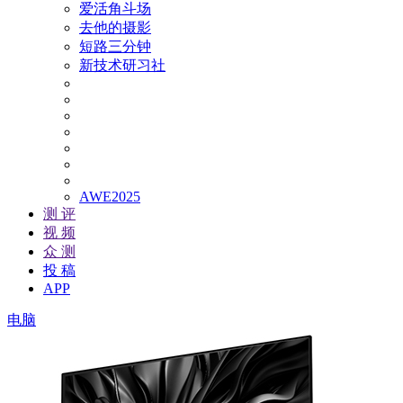
爱活角斗场
去他的摄影
短路三分钟
新技术研习社
AWE2025
测 评
视 频
众 测
投 稿
APP
电脑