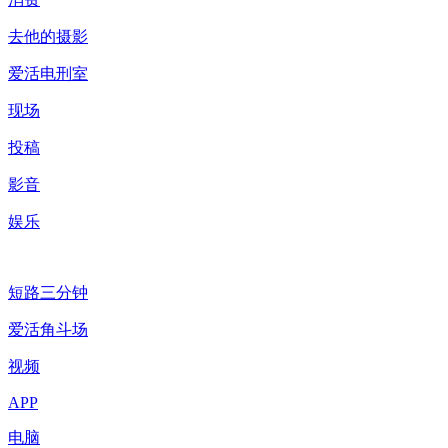
去他的摄影
爱活电刑室
现场
投稿
影音
娱乐
短路三分钟
爱活角斗场
视频
APP
电脑