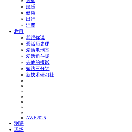
居家
娱乐
健康
出行
消费
栏目
我跟你说
爱活历史课
爱活电刑室
爱活角斗场
去他的摄影
短路三分钟
新技术研习社
AWE2025
测评
现场