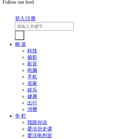
Follow our feed
登入
|
注册
频 道
科技
摄影
影音
电脑
手机
居家
娱乐
健康
出行
消费
专 栏
我跟你说
爱活历史课
爱活电刑室