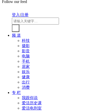
Follow our feed
登入
|
注册
频 道
科技
摄影
影音
电脑
手机
居家
娱乐
健康
出行
消费
专 栏
我跟你说
爱活历史课
爱活电刑室