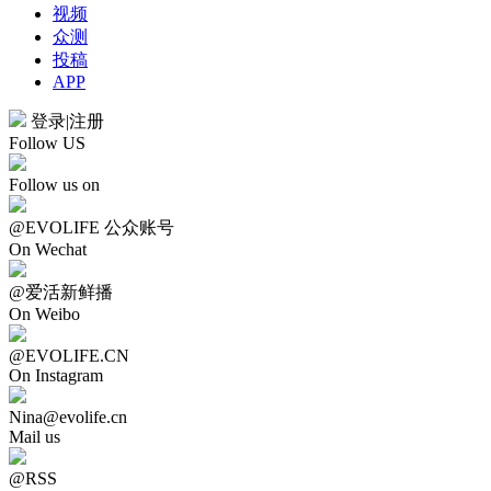
视频
众测
投稿
APP
登录
|
注册
Follow US
Follow us on
@EVOLIFE 公众账号
On Wechat
@爱活新鲜播
On Weibo
@EVOLIFE.CN
On Instagram
Nina@evolife.cn
Mail us
@RSS