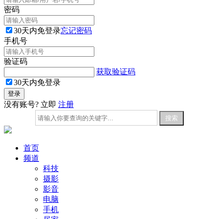
密码
30天内免登录
忘记密码
手机号
验证码
获取验证码
30天内免登录
没有账号? 立即
注册
首页
频道
科技
摄影
影音
电脑
手机