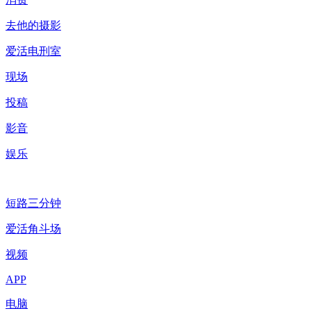
去他的摄影
爱活电刑室
现场
投稿
影音
娱乐
短路三分钟
爱活角斗场
视频
APP
电脑