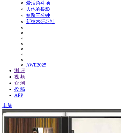
爱活角斗场
去他的摄影
短路三分钟
新技术研习社
AWE2025
测 评
视 频
众 测
投 稿
APP
电脑