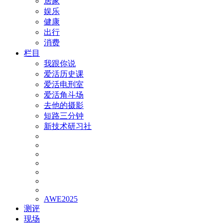
居家
娱乐
健康
出行
消费
栏目
我跟你说
爱活历史课
爱活电刑室
爱活角斗场
去他的摄影
短路三分钟
新技术研习社
AWE2025
测评
现场