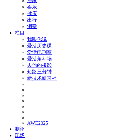
居家
娱乐
健康
出行
消费
栏目
我跟你说
爱活历史课
爱活电刑室
爱活角斗场
去他的摄影
短路三分钟
新技术研习社
AWE2025
测评
现场