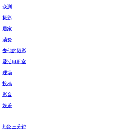
众测
摄影
居家
消费
去他的摄影
爱活电刑室
现场
投稿
影音
娱乐
短路三分钟