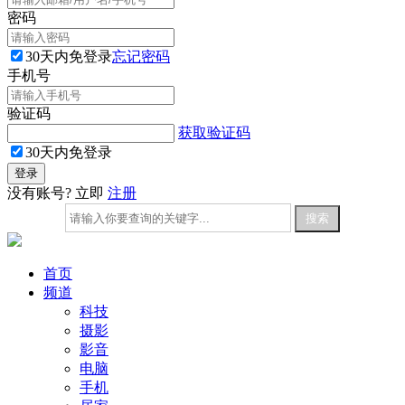
密码
30天内免登录
忘记密码
手机号
验证码
获取验证码
30天内免登录
没有账号? 立即
注册
首页
频道
科技
摄影
影音
电脑
手机