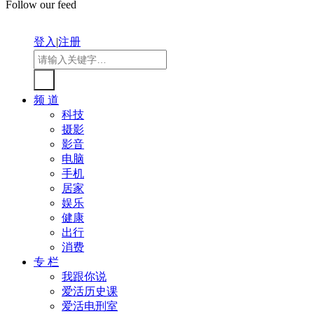
Follow our feed
登入
|
注册
频 道
科技
摄影
影音
电脑
手机
居家
娱乐
健康
出行
消费
专 栏
我跟你说
爱活历史课
爱活电刑室