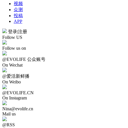
视频
众测
投稿
APP
登录
|
注册
Follow US
Follow us on
@EVOLIFE 公众账号
On Wechat
@爱活新鲜播
On Weibo
@EVOLIFE.CN
On Instagram
Nina@evolife.cn
Mail us
@RSS