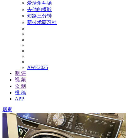
爱活角斗场
去他的摄影
短路三分钟
新技术研习社
AWE2025
测 评
视 频
众 测
投 稿
APP
居家