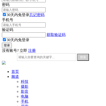
密码
30天内免登录
忘记密码
手机号
验证码
获取验证码
30天内免登录
没有账号? 立即
注册
首页
频道
科技
摄影
影音
电脑
手机