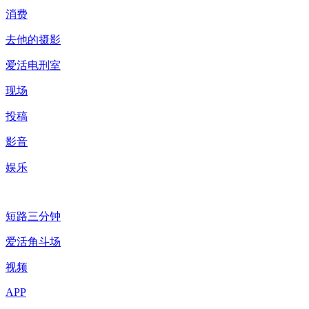
消费
去他的摄影
爱活电刑室
现场
投稿
影音
娱乐
短路三分钟
爱活角斗场
视频
APP