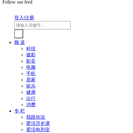
Follow our feed
登入
|
注册
频 道
科技
摄影
影音
电脑
手机
居家
娱乐
健康
出行
消费
专 栏
我跟你说
爱活历史课
爱活电刑室