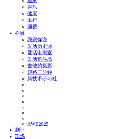
居家
娱乐
健康
出行
消费
栏目
我跟你说
爱活历史课
爱活电刑室
爱活角斗场
去他的摄影
短路三分钟
新技术研习社
AWE2025
测评
现场