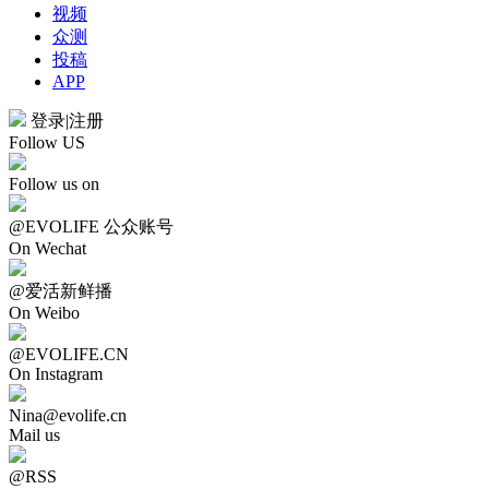
视频
众测
投稿
APP
登录
|
注册
Follow US
Follow us on
@EVOLIFE 公众账号
On Wechat
@爱活新鲜播
On Weibo
@EVOLIFE.CN
On Instagram
Nina@evolife.cn
Mail us
@RSS