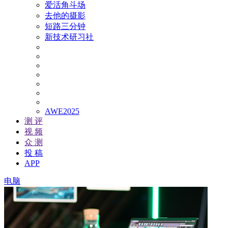
爱活角斗场
去他的摄影
短路三分钟
新技术研习社
AWE2025
测 评
视 频
众 测
投 稿
APP
电脑